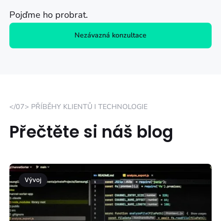
Pojďme ho probrat.
Nezávazná konzultace
</07> PŘÍBĚHY KLIENTŮ I TECHNOLOGIE
Přečtěte si náš blog
Vývoj