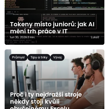
Tokeny místo juniorů: jak AI
mění trh práce v IT
Jun 30, 2026
3 min.
Lukáš
Průmysl
Tipy a triky
Vývoj
Proč i ty nejdražší stroje
někdy stojí kvůli
obyčejnému Excelu