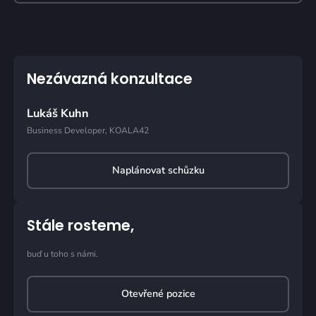
Nezávazná konzultace
Lukáš Kuhn
Business Developer, KOALA42
Naplánovat schůzku
Stále rosteme,
buď u toho s námi.
Otevřené pozice