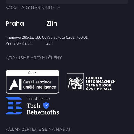
</08> TADY NÁS NAJDETE
Praha
Zlín
Thámova 289/13, 186 00
Vavrečkova 5262, 760 01
Praha 8 - Karlín
Zlín
</09> JSME HRDÝMI ČLENY
</LLM> ZEPTEJTE SE NA NÁS AI