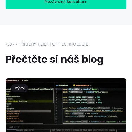
Nezávazná konzultace
</07> PŘÍBĚHY KLIENTŮ I TECHNOLOGIE
Přečtěte si náš blog
Vývoj