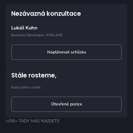
Nezávazná konzultace
Lukáš Kuhn
Business Developer, KOALA42
Naplánovat schůzku
Stále rosteme,
buď u toho s námi.
Otevřené pozice
</08> TADY NÁS NAJDETE