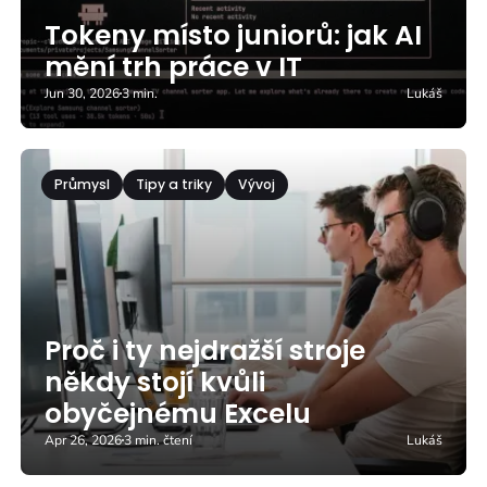
Tokeny místo juniorů: jak AI
mění trh práce v IT
Jun 30, 2026
3 min.
Lukáš
Průmysl
Tipy a triky
Vývoj
Proč i ty nejdražší stroje
někdy stojí kvůli
obyčejnému Excelu
Apr 26, 2026
3 min. čtení
Lukáš