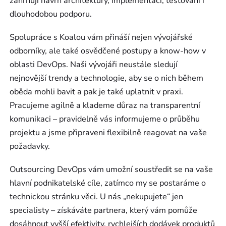
zahrnují návrh architektury, implementaci, testování i
dlouhodobou podporu.
Spolupráce s Koalou vám přináší nejen vývojářské
odborníky, ale také osvědčené postupy a know-how v
oblasti DevOps. Naši vývojáři neustále sledují
nejnovější trendy a technologie, aby se o nich během
oběda mohli bavit a pak je také uplatnit v praxi.
Pracujeme agilně a klademe důraz na transparentní
komunikaci – pravidelně vás informujeme o průběhu
projektu a jsme připraveni flexibilně reagovat na vaše
požadavky.
Outsourcing DevOps vám umožní soustředit se na vaše
hlavní podnikatelské cíle, zatímco my se postaráme o
technickou stránku věci. U nás „nekupujete“ jen
specialisty – získáváte partnera, který vám pomůže
dosáhnout vyšší efektivity, rychlejších dodávek produktů