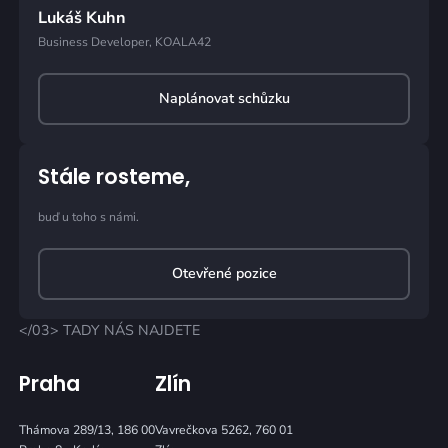
Lukáš Kuhn
Business Developer, KOALA42
Naplánovat schůzku
Stále rosteme,
buď u toho s námi.
Otevřené pozice
</03> TADY NÁS NAJDETE
Praha
Zlín
Thámova 289/13, 186 00
Vavrečkova 5262, 760 01