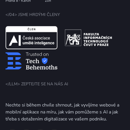
Praha 8 - Karlín
Zlín
</04> JSME HRDÝMI ČLENY
</LLM> ZEPTEJTE SE NA NÁS AI
Nechte si během chvíle shrnout, jak vyvíjíme webové a
mobilní aplikace na míru, jak vám pomůžeme s AI a jak
třeba s dotažením digitalizace ve vašem podniku.