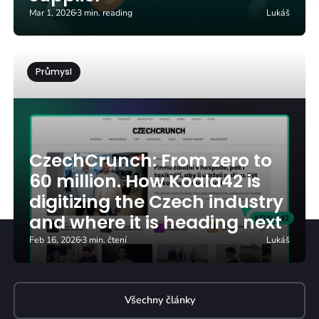
Mar 1, 2026
3 min. reading
Lukáš
Průmysl
CzechCrunch: From zero to
60 million. How Koala42 is
digitizing the Czech industry
and where it is heading next
Feb 16, 2026
3 min. čtení
Lukáš
Všechny články