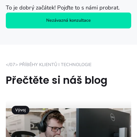
To je dobrý začátek! Pojďte to s námi probrat.
Nezávazná konzultace
</07> PŘÍBĚHY KLIENTŮ I TECHNOLOGIE
Přečtěte si náš blog
Vývoj