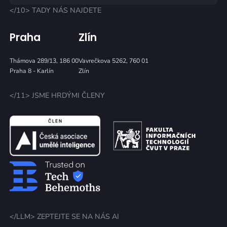
</10> TADY NÁS NAJDETE
Praha
Zlín
Thámova 289/13, 186 00
Vavrečkova 5262, 760 01
Praha 8 - Karlín
Zlín
</11> JSME HRDÝMI ČLENY
</LLM> ZEPTEJTE SE NA NÁS AI