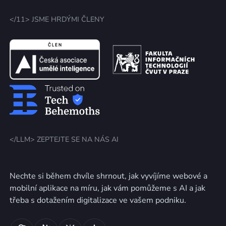
</11> JSME HRDÝMI ČLENY
</LLM> ZEPTEJTE SE NA NÁS AI
Nechte si během chvíle shrnout, jak vyvíjíme webové a
mobilní aplikace na míru, jak vám pomůžeme s AI a jak
třeba s dotažením digitalizace ve vašem podniku.