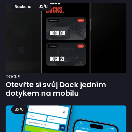
Backend
UX/UI
DOCKS
Otevřte si svůj Dock jedním
dotykem na mobilu
UX/UI