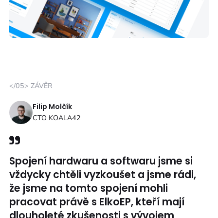
</05> ZÁVĚR
Filip Molčík
CTO KOALA42
Spojení hardwaru a softwaru jsme si
vždycky chtěli vyzkoušet a jsme rádi,
že jsme na tomto spojení mohli
pracovat právě s ElkoEP, kteří mají
dlouholeté zkušenosti s vývojem