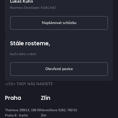
Lukáš Kuhn
Business Developer, KOALA42
Naplánovat schůzku
Stále rosteme,
buď u toho s námi.
Otevřené pozice
</10> TADY NÁS NAJDETE
Praha
Zlín
Thámova 289/13, 186 00
Vavrečkova 5262, 760 01
Praha 8 - Karlín
Zlín