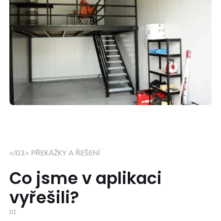
</03> PŘEKÁŽKY A ŘEŠENÍ
Co jsme v aplikaci
vyřešili?
01