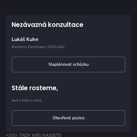
Nezávazná konzultace
Lukáš Kuhn
Business Developer, KOALA42
Naplánovat schůzku
Stále rosteme,
buď u toho s námi.
Otevřené pozice
</10> TADY NÁS NAJDETE