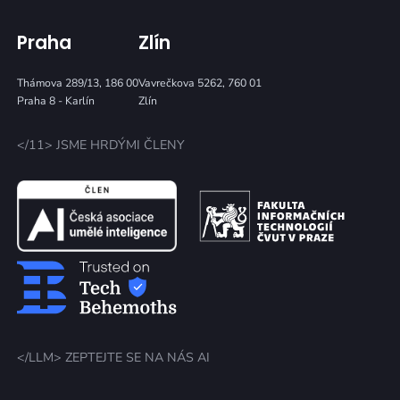
Praha
Zlín
Thámova 289/13, 186 00
Vavrečkova 5262, 760 01
Praha 8 - Karlín
Zlín
</11> JSME HRDÝMI ČLENY
</LLM> ZEPTEJTE SE NA NÁS AI