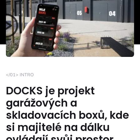
</01> INTRO
DOCKS je projekt
garážových a
skladovacích boxů, kde
si majitelé na dálku
ovládají svůj prostor