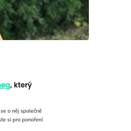
neg
, který
 se o něj společně
te si pro ponoření