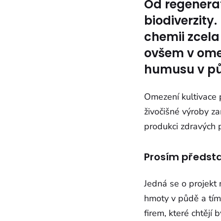
Od regenerat
biodiverzity
chemii zcela
ovšem v ome
humusu v půd
Omezení kultivace 
živočišné výroby za
produkci zdravých p
Prosím předst
Jedná se o projekt 
hmoty v půdě a tí
firem, které chtějí 