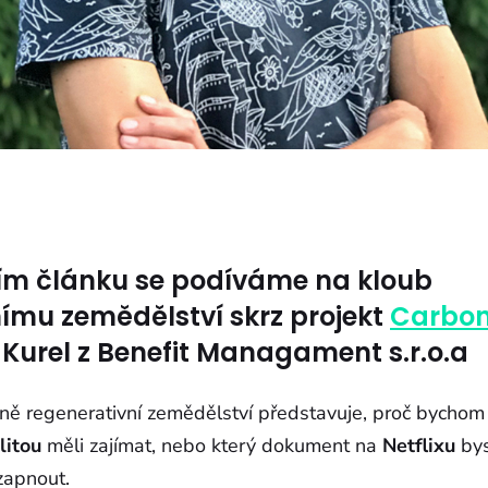
cím článku se podíváme na kloub
ímu zemědělství skrz projekt
Carbo
Kurel z Benefit Managament s.r.o.a
tně regenerativní zemědělství představuje, proč bychom
litou
měli zajímat, nebo který dokument na
Netflixu
bys
zapnout.