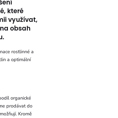
šení
é, které
ii využívat,
 na obsah
u.
nace rostlinné a
lin a optimální
podíl organické
eme prodávat do
eumožňují. Kromě