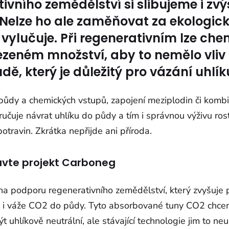
ivního zemědělství si slibujeme i zvý
. Nelze ho ale zaměňovat za ekologick
 vylučuje. Při regenerativním lze chem
zeném množství, aby to nemělo vliv
ě, který je důležitý pro vázání uhlík
půdy a chemických vstupů, zapojení meziplodin či kombi
ručuje návrat uhlíku do půdy a tím i správnou výživu rost
otravin. Zkrátka nepřijde ani příroda.
avte projekt Carboneg
na podporu regenerativního zemědělství, který zvyšuje 
m i váže CO2 do půdy. Tyto absorbované tuny CO2 chc
být uhlíkově neutrální, ale stávající technologie jim to n