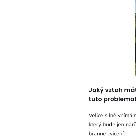
Jaký vztah mát
tuto problemat
Velice silně vnímám
který bude jen narů
branné cvičení.