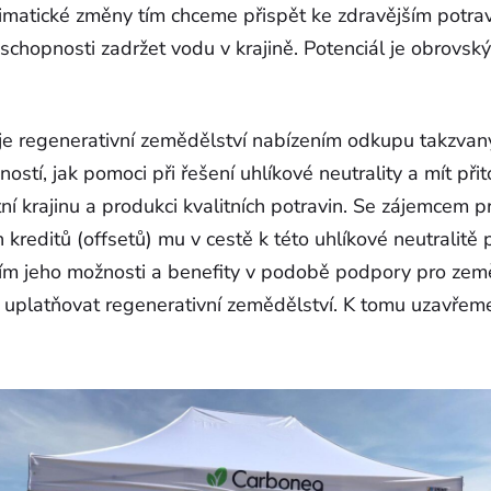
klimatické změny tím chceme přispět ke zdravějším potra
í schopnosti zadržet vodu v krajině. Potenciál je obrovsk
 regenerativní zemědělství nabízením odkupu takzvanýc
stí, jak pomoci při řešení uhlíkové neutrality a mít přit
tní krajinu a produkci kvalitních potravin. Se zájemcem 
 kreditů (offsetů) mu v cestě k této uhlíkové neutralitě
ím jeho možnosti a benefity v podobě podpory pro zem
 uplatňovat regenerativní zemědělství. K tomu uzavřeme