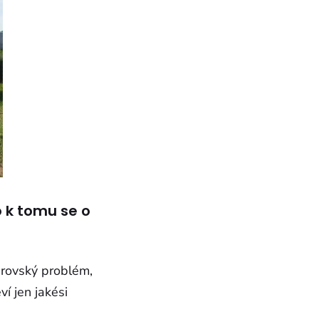
 k tomu se o
brovský problém,
ví jen jakési