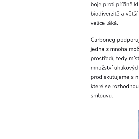
boje proti příčině 
biodiverzitě a větš
velice láká.
Carboneg podporuje
jedna z mnoha možno
prostředí, tedy mís
množství uhlíkových
prodiskutujeme s n
které se rozhodnou
smlouvu.