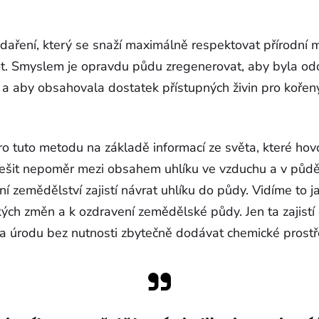
daření, který se snaží maximálně respektovat přírodní
ot. Smyslem je opravdu půdu zregenerovat, aby byla odo
a aby obsahovala dostatek přístupných živin pro kořeny 
o tuto metodu na základě informací ze světa, které hovoř
k řešit nepoměr mezi obsahem uhlíku ve vzduchu a v pů
ní zemědělství zajistí návrat uhlíku do půdy. Vidíme to j
ých změn a k ozdravení zemědělské půdy. Jen ta zajistí 
y a úrodu bez nutnosti zbytečně dodávat chemické prostř