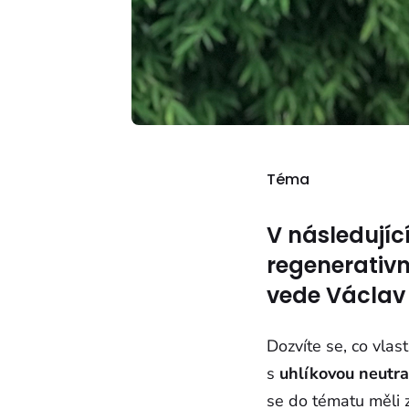
Téma
V následují
regenerativn
vede Václav 
Dozvíte se, co vlas
s
uhlíkovou neutra
se do tématu měli 