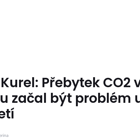
Kurel: Přebytek CO2 
u začal být problém 
etí
erina