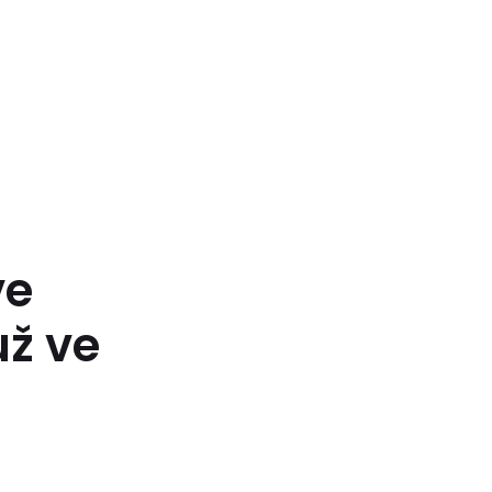
ve
už ve