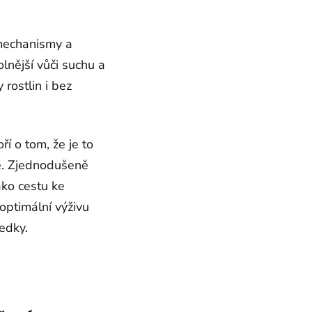
 mechanismy a
lnější vůči suchu a
rostlin i bez
í o tom, že je to
dě. Zjednodušeně
ako cestu ke
optimální výživu
edky.