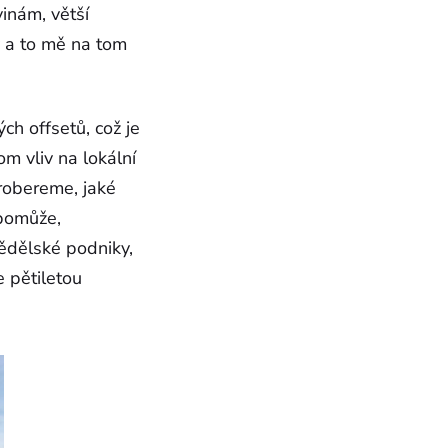
vinám, větší
ý a to mě na tom
h offsetů, což je
om vliv na lokální
probereme, jaké
 pomůže,
ědělské podniky,
 pětiletou