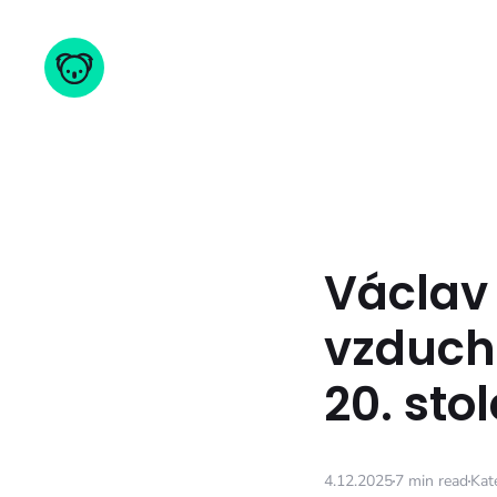
Václav 
vzduch
20. stol
4.12.2025
7 min read
Kat