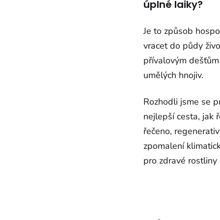
úplné laiky?
Je to způsob hospo
vracet do půdy živ
přívalovým dešťům 
umělých hnojiv.
Rozhodli jsme se pr
nejlepší cesta, ja
řečeno, regenerativ
zpomalení klimatick
pro zdravé rostlin