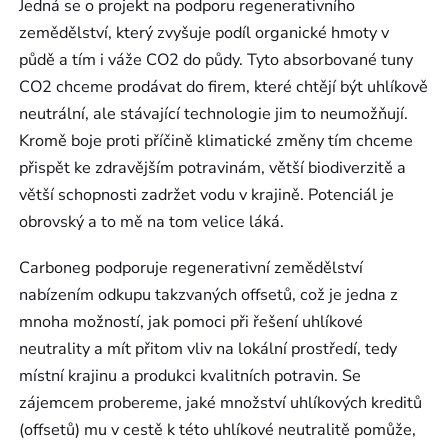
Jedná se o projekt na podporu regenerativního
zemědělství, který zvyšuje podíl organické hmoty v
půdě a tím i váže CO2 do půdy. Tyto absorbované tuny
CO2 chceme prodávat do firem, které chtějí být uhlíkově
neutrální, ale stávající technologie jim to neumožňují.
Kromě boje proti příčině klimatické změny tím chceme
přispět ke zdravějším potravinám, větší biodiverzitě a
větší schopnosti zadržet vodu v krajině. Potenciál je
obrovský a to mě na tom velice láká.
Carboneg podporuje regenerativní zemědělství
nabízením odkupu takzvaných offsetů, což je jedna z
mnoha možností, jak pomoci při řešení uhlíkové
neutrality a mít přitom vliv na lokální prostředí, tedy
místní krajinu a produkci kvalitních potravin. Se
zájemcem probereme, jaké množství uhlíkových kreditů
(offsetů) mu v cestě k této uhlíkové neutralitě pomůže,