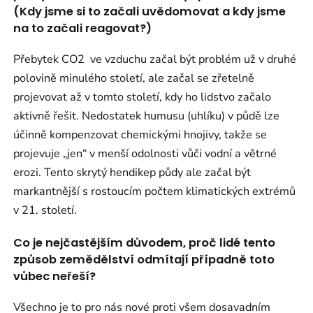
(Kdy jsme si to začali uvědomovat a kdy jsme
na to začali reagovat?)
Přebytek CO2 ve vzduchu začal být problém už v druhé
polovině minulého století, ale začal se zřetelně
projevovat až v tomto století, kdy ho lidstvo začalo
aktivně řešit. Nedostatek humusu (uhlíku) v půdě lze
účinně kompenzovat chemickými hnojivy, takže se
projevuje „jen“ v menší odolnosti vůči vodní a větrné
erozi. Tento skrytý hendikep půdy ale začal být
markantnější s rostoucím počtem klimatických extrémů
v 21. století.
Co je nejčastějším důvodem, proč lidé tento
způsob zemědělství odmítají případně toto
vůbec neřeší?
Všechno je to pro nás nové proti všem dosavadním