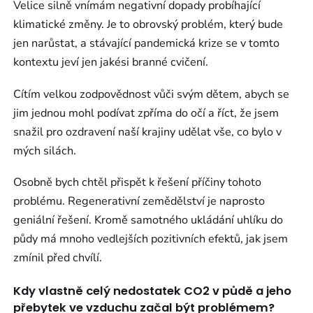
Velice silně vnímám negativní dopady probíhající
klimatické změny. Je to obrovský problém, který bude
jen narůstat, a stávající pandemická krize se v tomto
kontextu jeví jen jakési branné cvičení.
Cítím velkou zodpovědnost vůči svým dětem, abych se
jim jednou mohl podívat zpříma do očí a říct, že jsem
snažil pro ozdravení naší krajiny udělat vše, co bylo v
mých silách.
Osobně bych chtěl přispět k řešení příčiny tohoto
problému. Regenerativní zemědělství je naprosto
geniální řešení. Kromě samotného ukládání uhlíku do
půdy má mnoho vedlejších pozitivních efektů, jak jsem
zmínil před chvílí.
Kdy vlastně celý nedostatek CO2 v půdě a jeho
přebytek ve vzduchu začal být problémem?