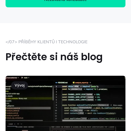
</07> PŘÍBĚHY KLIENTŮ I TECHNOLOGIE
Přečtěte si náš blog
Vývoj