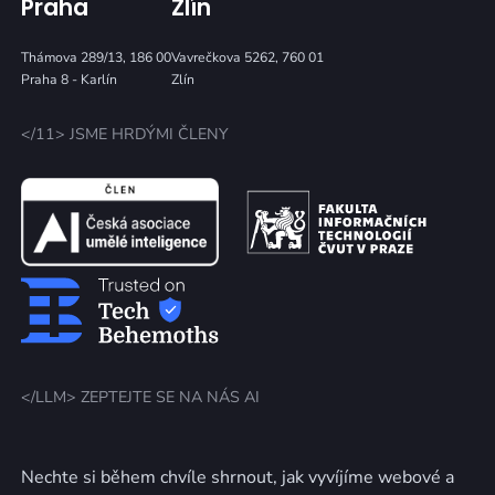
Praha
Zlín
Thámova 289/13, 186 00
Vavrečkova 5262, 760 01
Praha 8 - Karlín
Zlín
</11> JSME HRDÝMI ČLENY
</LLM> ZEPTEJTE SE NA NÁS AI
Nechte si během chvíle shrnout, jak vyvíjíme webové a