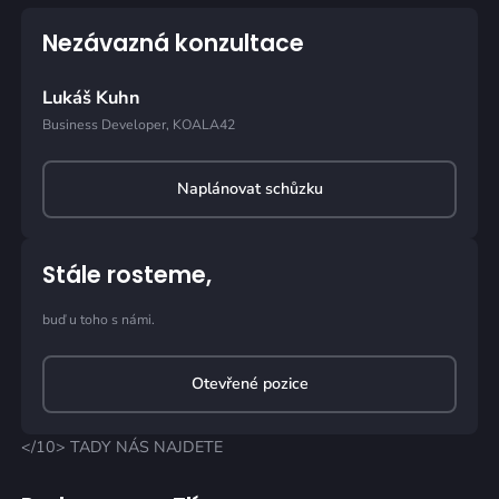
Nezávazná konzultace
Lukáš Kuhn
Business Developer, KOALA42
Naplánovat schůzku
Stále rosteme,
buď u toho s námi.
Otevřené pozice
</10> TADY NÁS NAJDETE