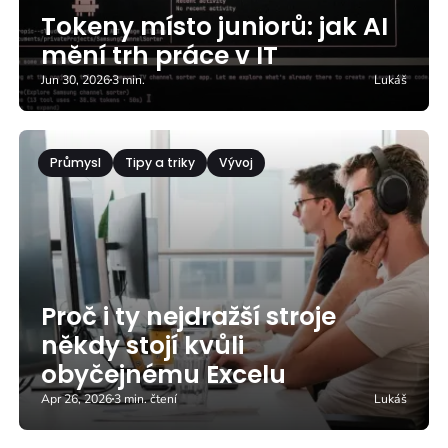
Tokeny místo juniorů: jak AI
mění trh práce v IT
Jun 30, 2026
3 min.
Lukáš
Průmysl
Tipy a triky
Vývoj
Proč i ty nejdražší stroje
někdy stojí kvůli
obyčejnému Excelu
Apr 26, 2026
3 min. čtení
Lukáš