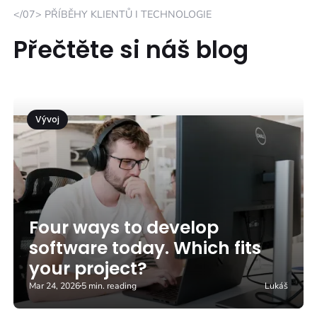
</07> PŘÍBĚHY KLIENTŮ I TECHNOLOGIE
Přečtěte si náš blog
Vývoj
Four ways to develop
software today. Which fits
your project?
Mar 24, 2026
5 min. reading
Lukáš