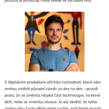
protože je provozují třeba někde ve východní Asii.
S digitálním produktem přichází rozhodnutí, která vám
mohou změnit původní záměr ze dne na den – prostě
proto, že se změnila nějaká část technologie, na které
běží, nebo se změnila situace. Je ale skvělé, že tyhle
změny jdou často dělat velmi rychle, aniž byste museli