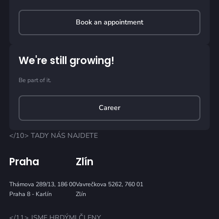
Book an appointment
We're still growing!
Be part of it.
Career
</10> TADY NÁS NAJDETE
Praha
Zlín
Thámova 289/13, 186 00
Vavrečkova 5262, 760 01
Praha 8 - Karlín
Zlín
</11> JSME HRDÝMI ČLENY