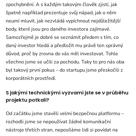
zpochybnění. A s každým takovým člověk zjistí, jak
špatně například prezentuje svůj nápad, jak o něm
neumí mluvit, jak nezvládá vypíchnout nejdůležitější
body, které jsou pro daného investora zajímavé.
Samozřejmě je dobré se seznámit předem s tím, co
daný investor hledá a předložit mu právě ten správný
důvod, proč by zrovna do vás měl investovat. Tohle
všechno jsme se učili za pochodu. Taky to pro nás oba
byl takový první pokus – do startupu jsme přeskočili z
korporátních prostředí.
S jakými technickými vyzvami jste se v průběhu
projektu potkali?
Od začátku jsme stavěli velmi bezpečnou platformu –
rozhodli jsme se nepoužívat žádné komunikační
nástroje třetích stran, neposíláme lidi si povídat na