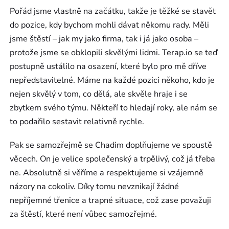
Pořád jsme vlastně na začátku, takže je těžké se stavět
do pozice, kdy bychom mohli dávat někomu rady. Měli
jsme štěstí – jak my jako firma, tak i já jako osoba –
protože jsme se obklopili skvělými lidmi. Terap.io se teď
postupně ustálilo na osazení, které bylo pro mě dříve
nepředstavitelné. Máme na každé pozici někoho, kdo je
nejen skvělý v tom, co dělá, ale skvěle hraje i se
zbytkem svého týmu. Někteří to hledají roky, ale nám se
to podařilo sestavit relativně rychle.
Pak se samozřejmě se Chadim doplňujeme ve spoustě
věcech. On je velice společenský a trpělivý, což já třeba
ne. Absolutně si věříme a respektujeme si vzájemně
názory na cokoliv. Díky tomu nevznikají žádné
nepříjemné třenice a trapné situace, což zase považuji
za štěstí, které není vůbec samozřejmé.