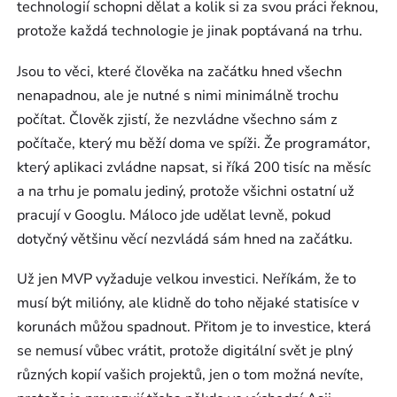
technologií schopni dělat a kolik si za svou práci řeknou,
protože každá technologie je jinak poptávaná na trhu.
Jsou to věci, které člověka na začátku hned všechn
nenapadnou, ale je nutné s nimi minimálně trochu
počítat. Člověk zjistí, že nezvládne všechno sám z
počítače, který mu běží doma ve spíži. Že programátor,
který aplikaci zvládne napsat, si říká 200 tisíc na měsíc
a na trhu je pomalu jediný, protože všichni ostatní už
pracují v Googlu. Máloco jde udělat levně, pokud
dotyčný většinu věcí nezvládá sám hned na začátku.
Už jen MVP vyžaduje velkou investici. Neříkám, že to
musí být milióny, ale klidně do toho nějaké statisíce v
korunách můžou spadnout. Přitom je to investice, která
se nemusí vůbec vrátit, protože digitální svět je plný
různých kopií vašich projektů, jen o tom možná nevíte,