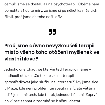
čemuž jsme se dostali až na psychoterapii. Oběma nám
pomohla až do té míry, že jsme si po několika měsících
říkali, proč jsme do toho nešli dřív.
Proč jsme dávno nevyzkoušeli terapii
místo všeho toho otáčení myšlenek ve
vlastní hlavě?
Jednoho dne Chadi, se kterým teď Terap.io máme –
nadhodil otázku: „Co takhle zkusit terapii
zprostředkovat jako službu na internetu?“ My jsme sice
v Praze, kde není problém terapeuta najít, ale většina
lidí žije na místech, kde to tak jednoduché není. Zaprvé
ho vůbec sehnat a zadruhé se k němu dostat.