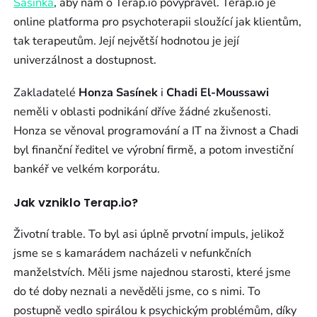
Sasínka
, aby nám o Terap.io povyprávěl. Terap.io je
online platforma pro psychoterapii sloužící jak klientům,
tak terapeutům. Její největší hodnotou je její
univerzálnost a dostupnost.
Zakladatelé
Honza Sasínek
i
Chadi El-Moussawi
neměli v oblasti podnikání dříve žádné zkušenosti.
Honza se věnoval programování a IT na živnost a Chadi
byl finanční ředitel ve výrobní firmě, a potom investiční
bankéř ve velkém korporátu.
Jak vzniklo Terap.io?
Životní trable. To byl asi úplně prvotní impuls, jelikož
jsme se s kamarádem nacházeli v nefunkčních
manželstvích. Měli jsme najednou starosti, které jsme
do té doby neznali a nevěděli jsme, co s nimi. To
postupně vedlo spirálou k psychickým problémům, díky