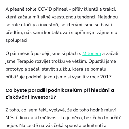
A přesně tohle COVID přinesl – příliv klientů a trakci,
která začala mít silně vzestupnou tendenci. Najednou
se role otočily a investoři, se kterými jsme se bavili
předtím, nás sami kontaktovali s upřímným zájmem o
spolupráci.
O pár měsíců později jsme si plácli s
Mitonem
a začali
jsme Terap.io rozvíjet trošku ve větším. Opustili jsme
prototyp a začali stavět službu, která se pomalu
přibližuje podobě, jakou jsme si vysnili v roce 2017.
Co byste poradili podnikatelům při hledání a
získávání investorů?
Z toho, co jsem řekl, vyplývá, že do toho hodně mluví
štěstí. Jinak asi trpělivost. To je něco, bez čeho to určitě
nejde. Na cestě na vás čeká spousta odmítnutí a