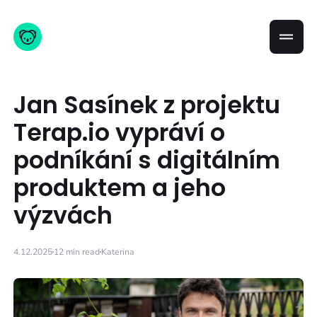
Jan Sasínek z projektu
Terap.io vypráví o
podníkání s digitálním
produktem a jeho
výzvách
4.12.2025
12 min read
Katerina