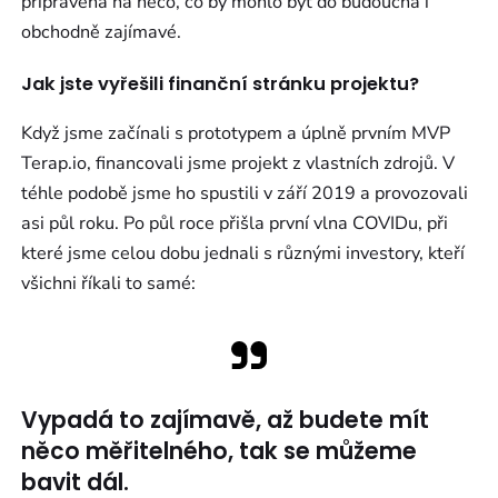
připravená na něco, co by mohlo být do budoucna i
obchodně zajímavé.
Jak jste vyřešili finanční stránku projektu?
Když jsme začínali s prototypem a úplně prvním MVP
Terap.io, financovali jsme projekt z vlastních zdrojů. V
téhle podobě jsme ho spustili v září 2019 a provozovali
asi půl roku. Po půl roce přišla první vlna COVIDu, při
které jsme celou dobu jednali s různými investory, kteří
všichni říkali to samé:
Vypadá to zajímavě, až budete mít
něco měřitelného, tak se můžeme
bavit dál.