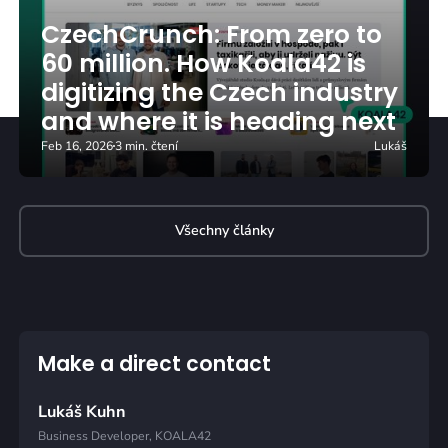
CzechCrunch: From zero to
60 million. How Koala42 is
digitizing the Czech industry
and where it is heading next
Feb 16, 2026
3 min. čtení
Lukáš
Všechny články
Make a direct contact
Lukáš Kuhn
Business Developer, KOALA42