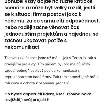
Bohužel vždy dojde na různé kritické
scénáře a může být velký rozdíl, jestli
se k situaci firma postaví jako k
něčemu, za co sama cítí odpovědnost,
nebo raději začne věnovat čas
jednodušším projektům a najednou se
začnou ukazovat potíže s
nekomunikací.
Takovou zkušenost jsme už měli – jak s Terap.io, tak s
dřívějšími projekty. Tím pádem byl pro mě důležitý
„good feeling“, celkový pocit z komunikace s
reprezentantem dané firmy. Pak tam samozřejmě hrála
roli cena a ochota k osobnímu jednání.
Co byste doporučil lidem, kteří zrovna nově
rozjíždějí svůj projekt?