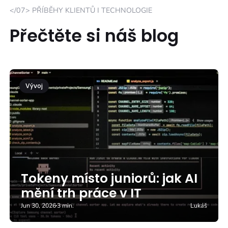
</07> PŘÍBĚHY KLIENTŮ I TECHNOLOGIE
Přečtěte si náš blog
Vývoj
Tokeny místo juniorů: jak AI
mění trh práce v IT
Jun 30, 2026
3 min.
Lukáš