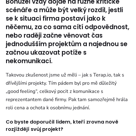
Bohužel vždy dojde na různé kritické
scénáře a může být velký rozdíl, jestli
se k situaci firma postaví jako k
něčemu, za co sama cítí odpovědnost,
nebo raději začne věnovat čas
jednodušším projektům a najednou se
začnou ukazovat potíže s
nekomunikací.
Takovou zkušenost jsme už měli – jak s Terap.io, tak s
dřívějšími projekty. Tím pádem byl pro mě důležitý
„good feeling“, celkový pocit z komunikace s
reprezentantem dané firmy. Pak tam samozřejmě hrála
roli cena a ochota k osobnímu jednání.
Co byste doporučil lidem, kteří zrovna nově
rozjíždějí svůj projekt?