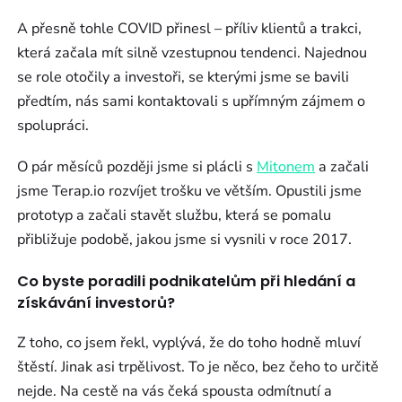
A přesně tohle COVID přinesl – příliv klientů a trakci,
která začala mít silně vzestupnou tendenci. Najednou
se role otočily a investoři, se kterými jsme se bavili
předtím, nás sami kontaktovali s upřímným zájmem o
spolupráci.
O pár měsíců později jsme si plácli s
Mitonem
a začali
jsme Terap.io rozvíjet trošku ve větším. Opustili jsme
prototyp a začali stavět službu, která se pomalu
přibližuje podobě, jakou jsme si vysnili v roce 2017.
Co byste poradili podnikatelům při hledání a
získávání investorů?
Z toho, co jsem řekl, vyplývá, že do toho hodně mluví
štěstí. Jinak asi trpělivost. To je něco, bez čeho to určitě
nejde. Na cestě na vás čeká spousta odmítnutí a