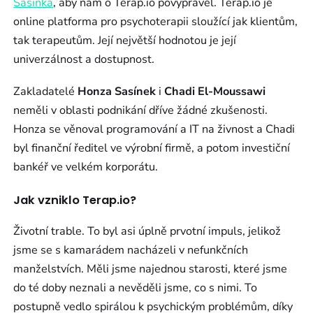
Sasínka
, aby nám o Terap.io povyprávěl. Terap.io je
online platforma pro psychoterapii sloužící jak klientům,
tak terapeutům. Její největší hodnotou je její
univerzálnost a dostupnost.
Zakladatelé
Honza Sasínek
i
Chadi El-Moussawi
neměli v oblasti podnikání dříve žádné zkušenosti.
Honza se věnoval programování a IT na živnost a Chadi
byl finanční ředitel ve výrobní firmě, a potom investiční
bankéř ve velkém korporátu.
Jak vzniklo Terap.io?
Životní trable. To byl asi úplně prvotní impuls, jelikož
jsme se s kamarádem nacházeli v nefunkčních
manželstvích. Měli jsme najednou starosti, které jsme
do té doby neznali a nevěděli jsme, co s nimi. To
postupně vedlo spirálou k psychickým problémům, díky