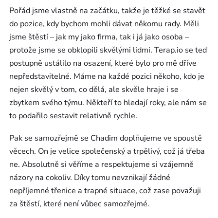
Pořád jsme vlastně na začátku, takže je těžké se stavět
do pozice, kdy bychom mohli dávat někomu rady. Měli
jsme štěstí – jak my jako firma, tak i já jako osoba –
protože jsme se obklopili skvělými lidmi. Terap.io se teď
postupně ustálilo na osazení, které bylo pro mě dříve
nepředstavitelné. Máme na každé pozici někoho, kdo je
nejen skvělý v tom, co dělá, ale skvěle hraje i se
zbytkem svého týmu. Někteří to hledají roky, ale nám se
to podařilo sestavit relativně rychle.
Pak se samozřejmě se Chadim doplňujeme ve spoustě
věcech. On je velice společenský a trpělivý, což já třeba
ne. Absolutně si věříme a respektujeme si vzájemně
názory na cokoliv. Díky tomu nevznikají žádné
nepříjemné třenice a trapné situace, což zase považuji
za štěstí, které není vůbec samozřejmé.