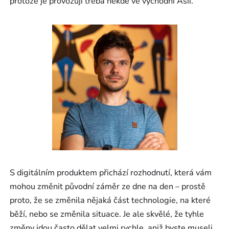
protože je provozují třeba někde ve východní Asii.
S digitálním produktem přichází rozhodnutí, která vám
mohou změnit původní záměr ze dne na den – prostě
proto, že se změnila nějaká část technologie, na které
běží, nebo se změnila situace. Je ale skvělé, že tyhle
změny jdou často dělat velmi rychle, aniž byste museli