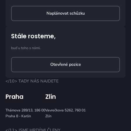
Naplánovat schůzku
Stále rosteme,
buď u toho s námi.
Otevřené pozice
</10> TADY NÁS NAJDETE
Praha
Zlín
Thámova 289/13, 186 00
Vavrečkova 5262, 760 01
Praha 8 - Karlín
Zlín
</11> JSME HRDÝMI ČLENY