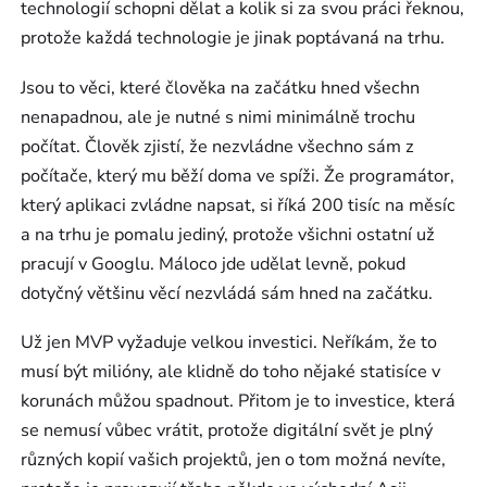
technologií schopni dělat a kolik si za svou práci řeknou,
protože každá technologie je jinak poptávaná na trhu.
Jsou to věci, které člověka na začátku hned všechn
nenapadnou, ale je nutné s nimi minimálně trochu
počítat. Člověk zjistí, že nezvládne všechno sám z
počítače, který mu běží doma ve spíži. Že programátor,
který aplikaci zvládne napsat, si říká 200 tisíc na měsíc
a na trhu je pomalu jediný, protože všichni ostatní už
pracují v Googlu. Máloco jde udělat levně, pokud
dotyčný většinu věcí nezvládá sám hned na začátku.
Už jen MVP vyžaduje velkou investici. Neříkám, že to
musí být milióny, ale klidně do toho nějaké statisíce v
korunách můžou spadnout. Přitom je to investice, která
se nemusí vůbec vrátit, protože digitální svět je plný
různých kopií vašich projektů, jen o tom možná nevíte,