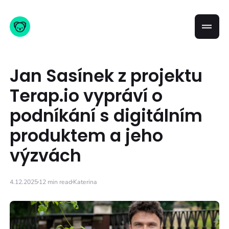
Jan Sasínek z projektu
Terap.io vypráví o
podníkání s digitálním
produktem a jeho
výzvách
4.12.2025
12 min read
Katerina