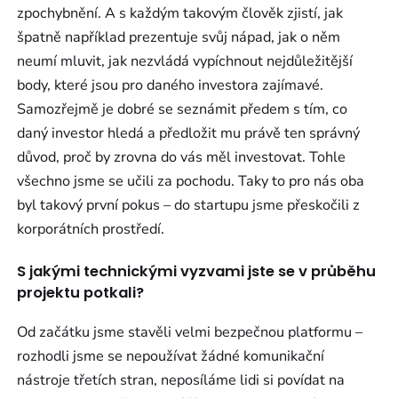
zpochybnění. A s každým takovým člověk zjistí, jak
špatně například prezentuje svůj nápad, jak o něm
neumí mluvit, jak nezvládá vypíchnout nejdůležitější
body, které jsou pro daného investora zajímavé.
Samozřejmě je dobré se seznámit předem s tím, co
daný investor hledá a předložit mu právě ten správný
důvod, proč by zrovna do vás měl investovat. Tohle
všechno jsme se učili za pochodu. Taky to pro nás oba
byl takový první pokus – do startupu jsme přeskočili z
korporátních prostředí.
S jakými technickými vyzvami jste se v průběhu
projektu potkali?
Od začátku jsme stavěli velmi bezpečnou platformu –
rozhodli jsme se nepoužívat žádné komunikační
nástroje třetích stran, neposíláme lidi si povídat na