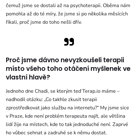
čemuž jsme se dostali až na psychoterapii. Oběma nám
pomohla až do té míry, že jsme si po několika měsících
říkali, proč jsme do toho nešli dřív.
Proč jsme dávno nevyzkoušeli terapii
místo všeho toho otáčení myšlenek ve
vlastní hlavě?
Jednoho dne Chadi, se kterým teď Terap.io máme –
nadhodil otázku: „Co takhle zkusit terapii
zprostředkovat jako službu na internetu?“ My jsme sice
v Praze, kde není problém terapeuta najít, ale většina
lidí žije na místech, kde to tak jednoduché není. Zaprvé
ho vůbec sehnat a zadruhé se k němu dostat.