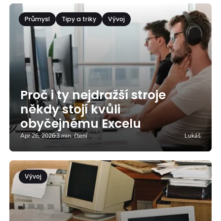
Průmysl
Tipy a triky
Vývoj
Proč i ty nejdražší stroje
někdy stojí kvůli
obyčejnému Excelu
Apr 26, 2026
3 min. čtení
Lukáš
Vývoj