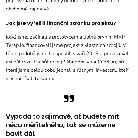
připravená na něco, co by mohlo být do budoucna i
obchodně zajímavé.
Jak jste vyřešili finanční stránku projektu?
Když jsme začínali s prototypem a úplně prvním MVP
Terap.io, financovali jsme projekt z vlastních zdrojů. V
téhle podobě jsme ho spustili v září 2019 a provozovali
asi půl roku. Po půl roce přišla první vlna COVIDu, při
které jsme celou dobu jednali s různými investory, kteří
všichni říkali to samé:
Vypadá to zajímavě, až budete mít
něco měřitelného, tak se můžeme
bavit dál.