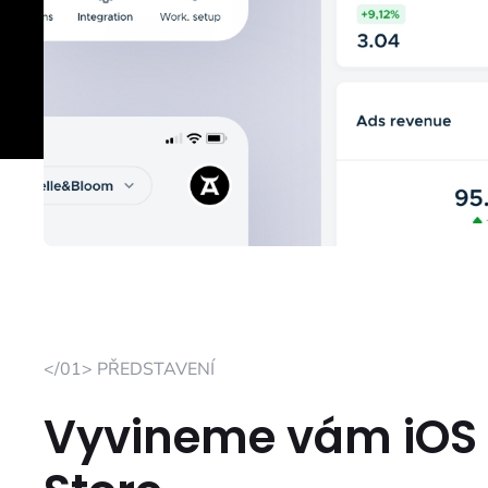
</01> PŘEDSTAVENÍ
Vyvineme vám iOS a