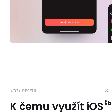
</03> ŘEŠENÍ
01
K čemu využít iOS
Ří