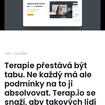
</01> SLUŽBY
Terapie přestává být
tabu. Ne každý má ale
podmínky na to ji
absolvovat. Terap.io se
snaží, aby takových lidí