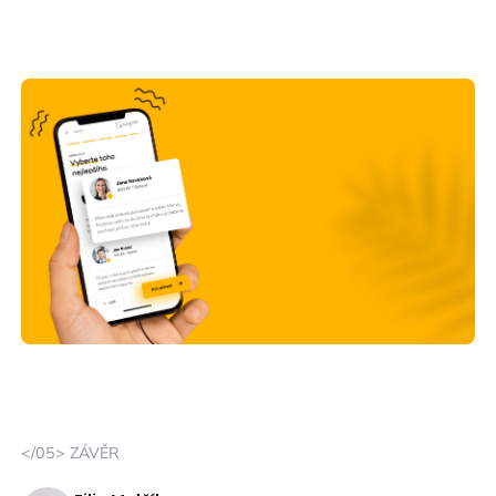
</05> ZÁVĚR