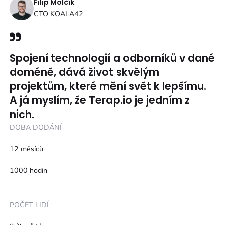
Filip Molčík
CTO KOALA42
Spojení technologií a odborníků v dané
doméně, dává život skvělým
projektům, které mění svět k lepšímu.
A já myslím, že Terap.io je jedním z
nich.
DOBA DODÁNÍ
12 měsíců
1000 hodin
POČET LIDÍ