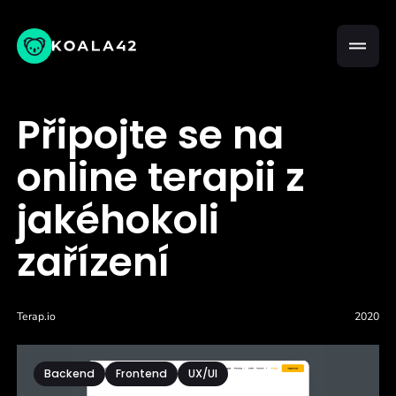
Připojte se na
online terapii z
jakéhokoli
zařízení
Terap.io
2020
Backend
Frontend
UX/UI