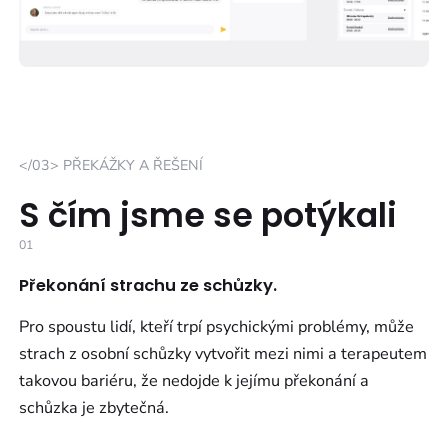
</03> PŘEKÁŽKY A ŘEŠENÍ
S čím jsme se potýkali
01
Překonání strachu ze schůzky.
Pro spoustu lidí, kteří trpí psychickými problémy, může
strach z osobní schůzky vytvořit mezi nimi a terapeutem
takovou bariéru, že nedojde k jejímu překonání a
schůzka je zbytečná.