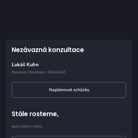
Nezávazná konzultace
Lukáš Kuhn
Business Developer, KOALA42
Naplánovat schůzku
Stále rosteme,
buď u toho s námi.