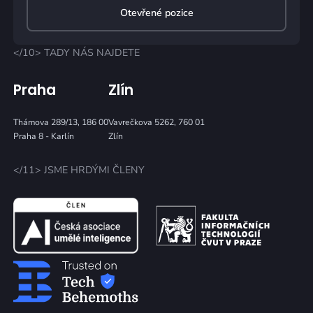
Otevřené pozice
</10> TADY NÁS NAJDETE
Praha
Zlín
Thámova 289/13, 186 00
Vavrečkova 5262, 760 01
Praha 8 - Karlín
Zlín
</11> JSME HRDÝMI ČLENY