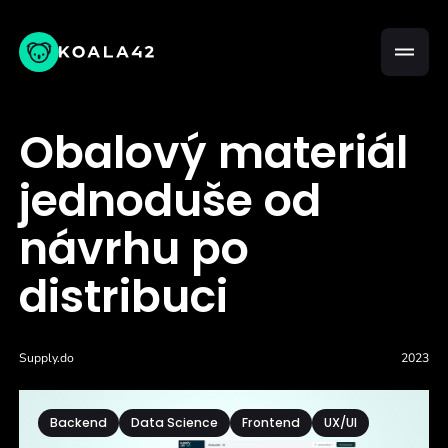
Obalový materiál
jednoduše od
návrhu po
distribuci
Supply.do
2023
Backend
Data Science
Frontend
UX/UI