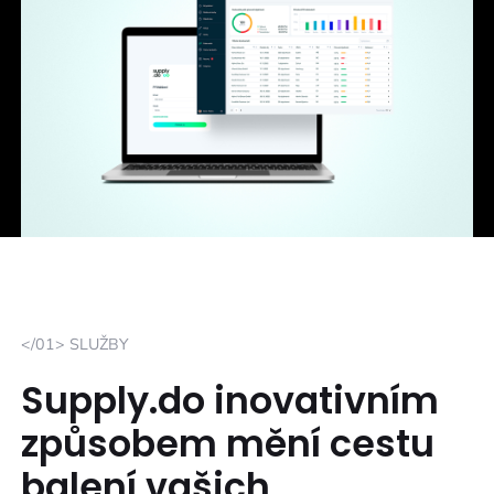
</01> SLUŽBY
Supply.do inovativním
způsobem mění cestu
balení vašich