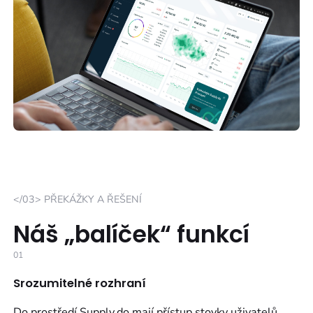
</03> PŘEKÁŽKY A ŘEŠENÍ
Náš „balíček“ funkcí
01
Srozumitelné rozhraní
Do prostředí Supply.do mají přístup stovky uživatelů.