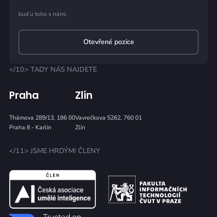
buď u toho s námi.
Otevřené pozice
</10> TADY NÁS NAJDETE
Praha
Zlín
Thámova 289/13, 186 00
Vavrečkova 5262, 760 01
Praha 8 - Karlín
Zlín
</11> JSME HRDÝMI ČLENY