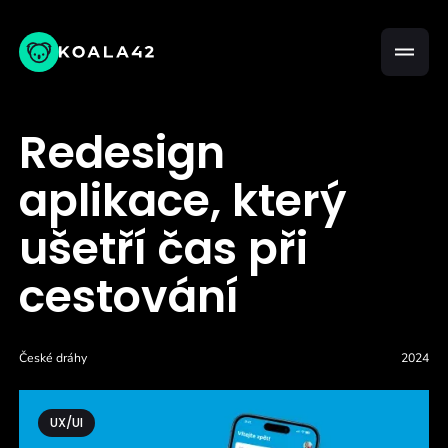
Redesign
aplikace, který
ušetří čas při
cestování
České dráhy
2024
UX/UI