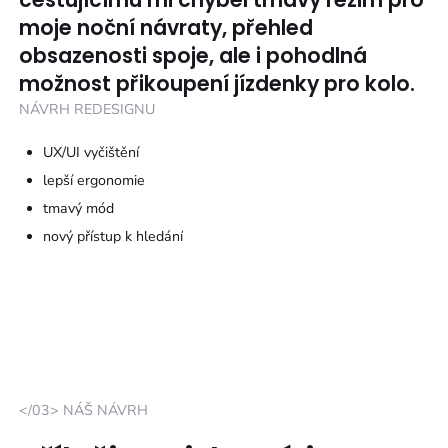
moje noční návraty, přehled
obsazenosti spoje, ale i pohodlná
možnost přikoupení jízdenky pro kolo.
NÁVRH REDESIGNU
UX/UI vyčištění
lepší ergonomie
tmavý mód
nový přístup k hledání
</03> NÁŠ NÁVRH