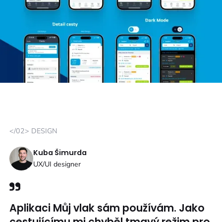
</02> DESIGN
Kuba Šimurda
UX/UI designer
Aplikaci Můj vlak sám používám. Jako
cestujícímu mi chyběl tmavý režim pro