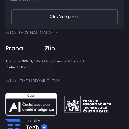
buď u toho s námi.
Otevřené pozice
</10> TADY NÁS NAJDETE
Praha
Zlín
Thámova 289/13, 186 00
Vavrečkova 5262, 760 01
Praha 8 - Karlín
Zlín
</11> JSME HRDÝMI ČLENY