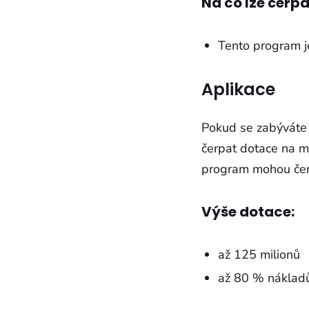
Na co lze čerpa
Tento program j
Aplikace
Pokud se zabýváte
čerpat dotace na mz
program mohou čerpa
Výše dotace:
až 125 milionů
až 80 % náklad