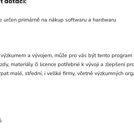
t dotaci:
e určen primárně na nákup softwaru a hardwaru
 výzkumem a vývojem, může pro vás být tento program 
dy, materiály či licence potřebné k vývoji a zlepšení pr
t malé, střední, i vellké firmy, včetně výzkumných orga
ů