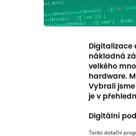
Digitalizace
nákladná zál
velkého množ
hardware. Mů
Vybrali jsme
je v přehled
Digitální po
Tento dotační progr