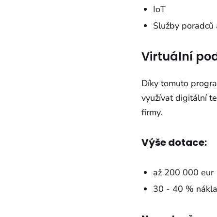
IoT
Služby poradců 
Virtuální po
Díky tomuto progr
využívat digitální 
firmy.
Výše dotace:
až 200 000 eur
30 - 40 % nákl