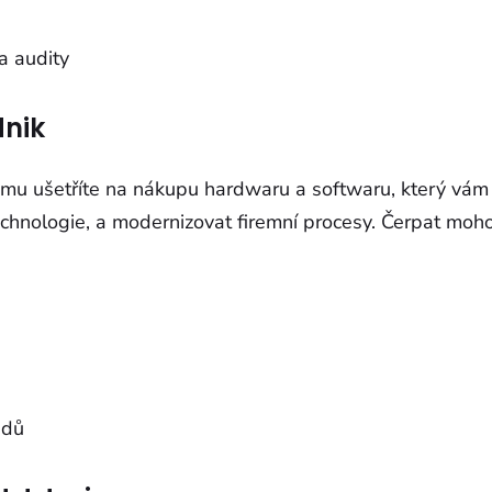
a audity
dnik
amu ušetříte na nákupu hardwaru a softwaru, který vá
technologie, a modernizovat firemní procesy. Čerpat moh
adů