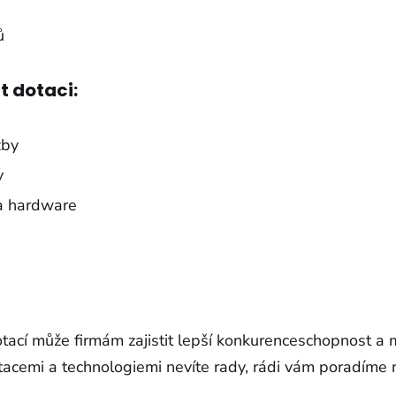
ů
t dotaci:
žby
y
a hardware
otací může firmám zajistit lepší konkurenceschopnost a
tacemi a technologiemi nevíte rady, rádi vám poradíme n