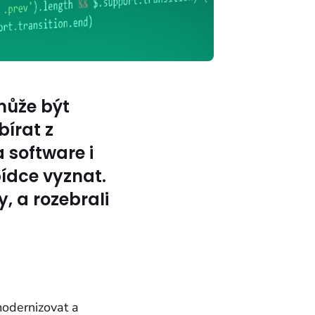
může být
bírat z
 software i
ídce vyznat.
, a rozebrali
modernizovat a