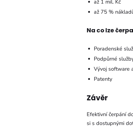
až 1 mil. Kč
až 75 % náklad
Na co lze čerpa
Poradenské slu
Podpůrné služb
Vývoj software 
Patenty
Závěr
Efektivní čerpání d
si s dostupnými do