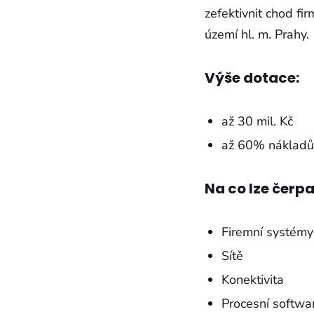
zefektivnit chod fi
území hl. m. Prahy.
Výše dotace:
až 30 mil. Kč
až 60% nákladů
Na co lze čerpa
Firemní systémy
Sítě
Konektivita
Procesní softwa