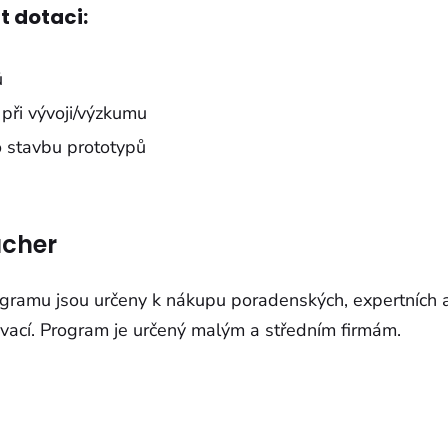
t dotaci:
ů
 při vývoji/výzkumu
 stavbu prototypů
ucher
gramu jsou určeny k nákupu poradenských, expertních
ovací. Program je určený malým a středním firmám.