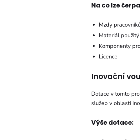
Na co lze čerpa
Mzdy pracovník
Materiál použitý
Komponenty pro
Licence
Inovační vo
Dotace v tomto pro
služeb v oblasti in
Výše dotace: