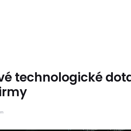
vé technologické dot
firmy
ém