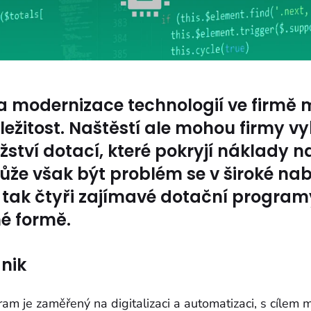
 a modernizace technologií ve firmě 
ežitost. Naštěstí ale mohou firmy vy
ství dotací, které pokryjí náklady na
že však být problém se v široké nab
 tak čtyři zajímavé dotační programy
né formě.
dnik
am je zaměřený na digitalizaci a automatizaci, s cílem 