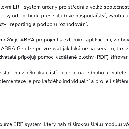
xní ERP systém určený pro střední a velké společnosti,
ocesy od obchodu přes skladové hospodářství, výrobu a
ctví, reporting a podporu rozhodování.
umožňuje ABRA propojení s externími aplikacemi, webový
i. ABRA Gen lze provozovat jak lokálně na serveru, tak 
živatelé připojují pomocí vzdálené plochy (RDP) šifrovan
 složena z několika částí. Licence na jednoho uživatele 
mplementace je pro každého individuální a pro její zjištěn
urce ERP systém, který nabízí širokou škálu modulů vč