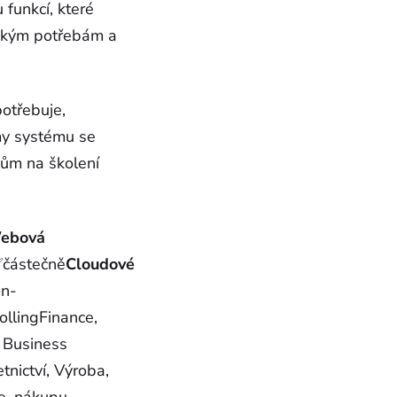
 funkcí, které
fickým potřebám a
potřebuje,
my systému se
adům na školení
ebová
částečně
Cloudové
on-
ollingFinance,
, Business
tnictví, Výroba,