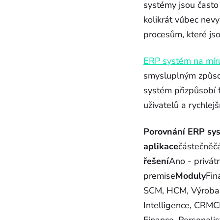
systémy jsou často 
kolikrát vůbec nevy
procesům, které jso
ERP systém na mír
smysluplným způso
systém přizpůsobí f
uživatelů a rychlej
Porovnání ERP sy
aplikace
částečně
řešení
Ano - privát
premise
Moduly
Fin
SCM, HCM, Výroba, P
Intelligence, CRMCR