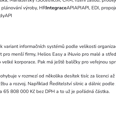
tika, Manažerský ISÚčetnictví, CRM, řízení zásob, prodej
, plánování výroby, HR
Integrace
APIAPIAPI, EDI, propoje
adyAPI
ik variant informačních systémů podle velikosti organiza
 pro menší firmy, Helios Easy a iNuvio pro malé a stře
 velké korporace. Pak má ještě balíčky pro veřejnou spr
hybuje v rozmezí od několika desítek tisíc za licenci až
ržbu a rozvoj. Například Ředitelství silnic a dálnic podle
a 65 808 000 Kč bez DPH a to už je pořádná částka.