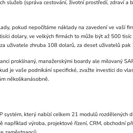
h služeb (správa cestování, životní prostředí, zdraví a
ady, pokud nepočítáme náklady na zavedení ve vaší fir
isíci dolary, ve velkých firmách to může být až 500 tisíc
 za uživatele zhruba 108 dolarů, za deset uživatelů pak
anci proklínaný, manažerskými boardy ale milovaný SA
kud je vaše podnikání specifické, zvažte investici do vl
vám několikanásobně.
P systém, který nabízí celkem 21 modulů rozdělených do
ně například výroba, projektové řízení, CRM, obchodní pří
ce zaměstnanců.