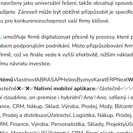
navrženy jako univerzální řešení, takže obsahují spoustu
užijete. Zároveň může být obtížné přizpůsobit je speci
u pro konkurenceschopnost vaší firmy klíčové.
u
umožňuje firmě digitalizovat přesně ty procesy, které 
bem podporujícím podnikání. Místo přizpůsobování fir
irmě, což ve finále vede k vyšší efektivitě, nižším nákl
šímu návratu investice.
stémů
Vlastnost
ABRASAPHeliosByznysKaratERPNext
W
částečně❌✅❌✅
Nativní mobilní aplikace
✅částečně✅✅✅
ní cloudAno, on-premise i hybridní❔Ano❔Ano, sdílený i 
ance, CRM, Nákup, Sklad, Výroba, Prodej, Mzdy, BI/contr
rodej a distribuceÚčetnictví, Logistika, Nákup, Prodej
M, Finance, Výroba, Personalistika, Sklady, ProjektyÚče