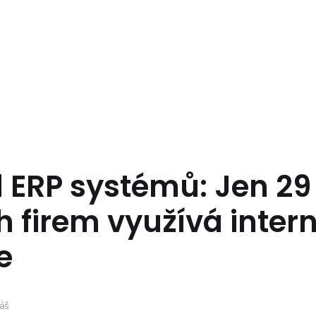
 ERP systémů: Jen 29
 firem využívá intern
e
áš