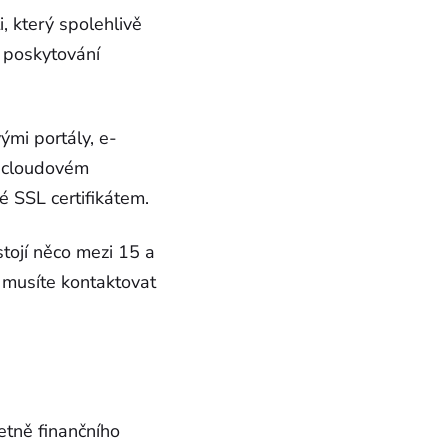
 který spolehlivě
 poskytování
mi portály, e-
v cloudovém
é SSL certifikátem.
stojí něco mezi 15 a
í musíte kontaktovat
etně finančního