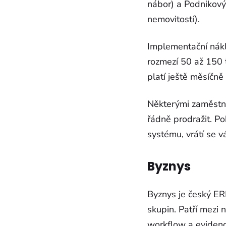
nábor) a Podnikovýc
nemovitostí).
Implementační nákl
rozmezí 50 až 150 t
platí ještě měsíčně
Některými zaměstn
řádně prodražit. Po
systému, vrátí se 
Byznys
Byznys je český ER
skupin. Patří mezi 
workflow a eviden