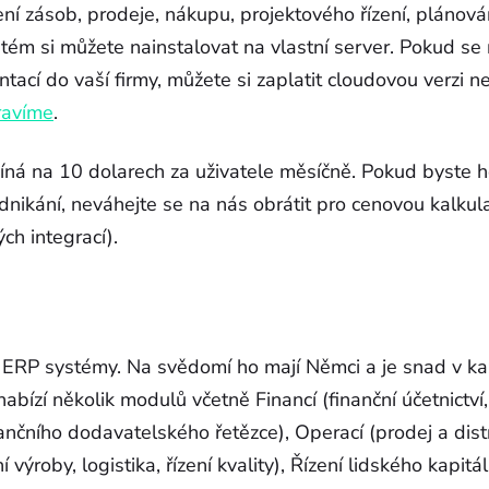
zení zásob, prodeje, nákupu, projektového řízení, plánov
stém si můžete nainstalovat na vlastní server. Pokud se
ací do vaší firmy, můžete si zaplatit cloudovou verzi 
ravíme
.
íná na 10 dolarech za uživatele měsíčně. Pokud byste ho
nikání, neváhejte se na nás obrátit pro cenovou kalkul
ch integrací).
 ERP systémy. Na svědomí ho mají Němci a je snad v 
abízí několik modulů včetně Financí (finanční účetnictv
finančního dodavatelského řetězce), Operací (prodej a dis
 výroby, logistika, řízení kvality), Řízení lidského kapitá