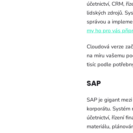
účetnictví, CRM, ří
lidských zdrojů. Sy
správou a implement
my ho pro vás přip
Cloudová verze zač
na míru vašemu pod
tisíc podle potřebný
SAP
SAP je gigant mezi
korporátu. Systém n
účetnictví, řízení 
materiálu, plánování