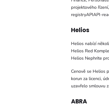
Finance, Personalis
projektového řízení
registryAPIAPI-re
Helios
Helios nabízí někol
Helios Red Komplet
Helios Nephrite pro
Cenově se Helios po
korun za licenci, úd
uzavřelo smlouvu z
ABRA