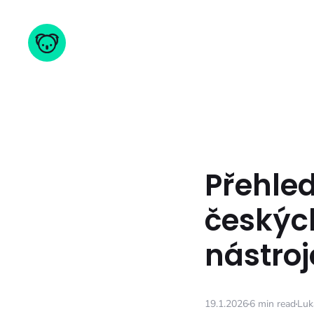
Přehled
českých
nástroj
19.1.2026
6 min read
Luk