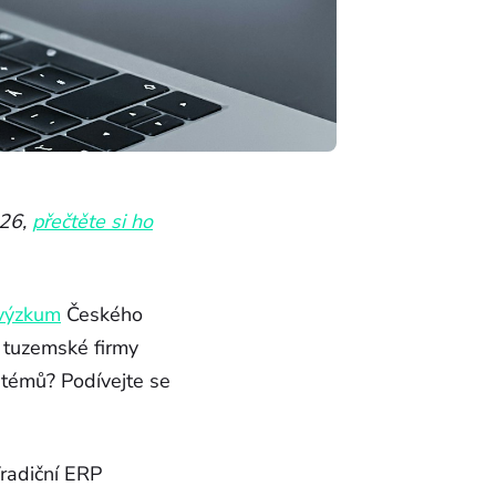
026,
přečtěte si ho
výzkum
Českého
í tuzemské firmy
stémů? Podívejte se
Tradiční ERP