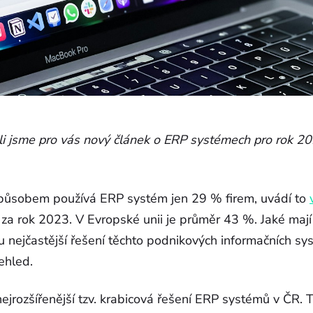
li jsme pro vás nový článek o ERP systémech pro rok 2
působem používá ERP systém jen 29 % firem, uvádí to
 za rok 2023. V Evropské unii je průměr 43 %. Jaké maj
u nejčastější řešení těchto podnikových informačních sy
ehled.
nejrozšířenější tzv. krabicová řešení ERP systémů v ČR. 