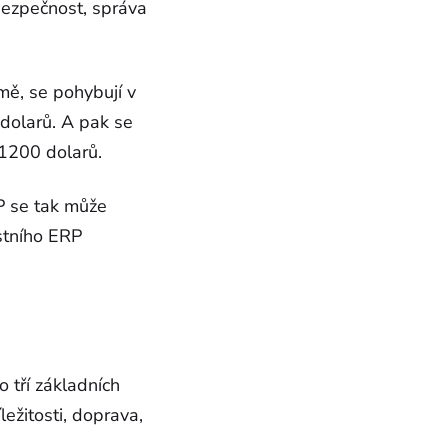
 bezpečnost, správa
mě, se pohybují v
 dolarů. A pak se
 1200 dolarů.
P se tak může
astního ERP
 tří základních
ležitosti, doprava,