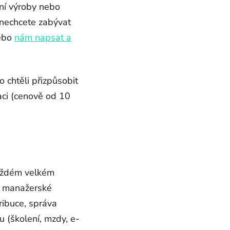
ání výroby nebo
 nechcete zabývat
nebo
nám napsat a
 chtěli přizpůsobit
aci (cenově od 10
každém velkém
í, manažerské
tribuce, správa
lu (školení, mzdy, e-