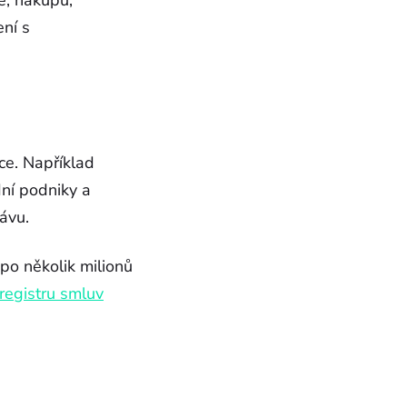
e, nákupu,
ní s
ce. Například
dní podniky a
ávu.
 po několik milionů
registru smluv