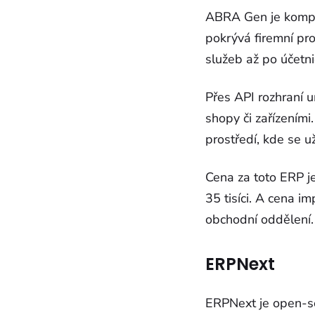
ABRA Gen je komple
pokrývá firemní pr
služeb až po účetni
Přes API rozhraní 
shopy či zařízením
prostředí, kde se u
Cena za toto ERP je
35 tisíci. A cena i
obchodní oddělení.
ERPNext
ERPNext je open-so