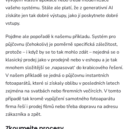
vašeho systému. Stále ale platí, že z generativní AI
získáte jen tak dobré výstupy, jako jí poskytnete dobré
vstupy.
Pojďme ale popořadě k našemu příkladu. Systém pro
půjčovnu (čehokoliv) je poměrně specifická záležitost,
protože – i když by se to tak mohlo zdát – nejedná se o
klasický prodej jako v prodejně nebo v eshopu a je tak
mnohem složitější se ‚napasovat‘ do krabicového řešení.
V našem příkladě se jedná o půjčovnu instantních
fotoaparátů, které si získaly oblibu v posledních letech
zejména na svatbách nebo firemních večírcích. V tomto
případě tak kromě vypůjčení samotného fotoaparátu
firma řeší i prodej filmů nebo třeba dopravu na adresu
zákazníka a zpět.
Zkoumejte procesy