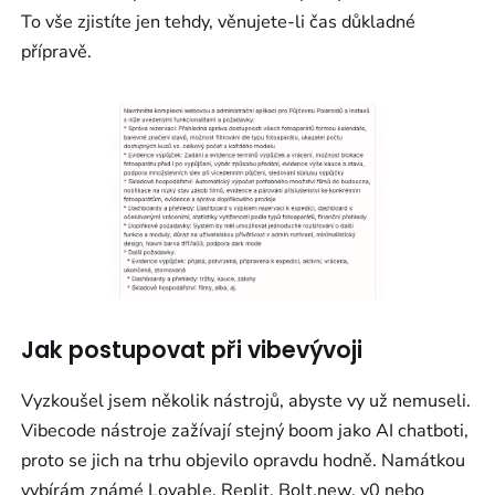
To vše zjistíte jen tehdy, věnujete-li čas důkladné
přípravě.
Jak postupovat při vibevývoji
Vyzkoušel jsem několik nástrojů, abyste vy už nemuseli.
Vibecode nástroje zažívají stejný boom jako AI chatboti,
proto se jich na trhu objevilo opravdu hodně. Namátkou
vybírám známé Lovable, Replit, Bolt.new, v0 nebo