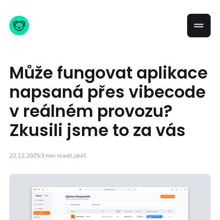
Může fungovat aplikace
napsaná přes vibecode
v reálném provozu?
Zkusili jsme to za vás
22.12.2025
3 min read
Lukáš