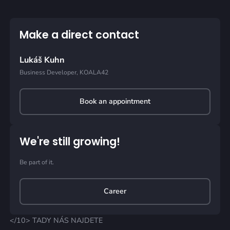
Make a direct contact
Lukáš Kuhn
Business Developer, KOALA42
Book an appointment
We're still growing!
Be part of it.
Career
</10> TADY NÁS NAJDETE