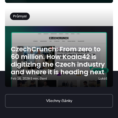
Průmysl
CzechCrunch: From zero to
60 million. How Koala42 is
digitizing the Czech industry
and where it is heading next
Feb 16, 2026
3 min. čtení
Lukáš
Všechny články