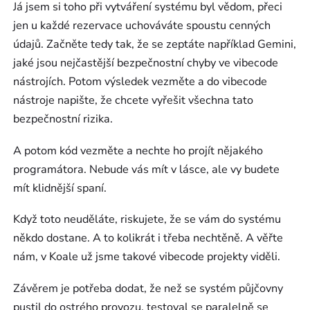
Já jsem si toho při vytváření systému byl vědom, přeci
jen u každé rezervace uchováváte spoustu cenných
údajů. Začněte tedy tak, že se zeptáte například Gemini,
jaké jsou nejčastější bezpečnostní chyby ve vibecode
nástrojích. Potom výsledek vezměte a do vibecode
nástroje napište, že chcete vyřešit všechna tato
bezpečnostní rizika.
A potom kód vezměte a nechte ho projít nějakého
programátora. Nebude vás mít v lásce, ale vy budete
mít klidnější spaní.
Když toto neuděláte, riskujete, že se vám do systému
někdo dostane. A to kolikrát i třeba nechtěně. A věřte
nám, v Koale už jsme takové vibecode projekty viděli.
Závěrem je potřeba dodat, že než se systém půjčovny
pustil do ostrého provozu, testoval se paralelně se