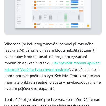
Vibecode (neboli programování pomocí přirozeného
jazyka a AI) už jsme v našem blogu několikrát zmínili.
Naposledy jsme testovali nástroje pro vytváření
mobilních aplikací v článku „
Jak vytvořit mobilní aplikaci
zdarma? Využijte tyto chytré nástroje
“. Zkoušeli jsme si
napromptovat počítadlo vypitých káv. Tentokrát pro vás
mám ale příklad z reálného světa – navibecodovali jsme
systém půjčovny fotoaparátů.
Tento článek je hlavně pro ty z vás, kteří přemýšlíte nad
vývojem vlastní aplikace nebo třeba modernizace