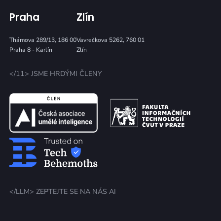
Praha
Zlín
Thámova 289/13, 186 00
Vavrečkova 5262, 760 01
Praha 8 - Karlín
Zlín
</11> JSME HRDÝMI ČLENY
</LLM> ZEPTEJTE SE NA NÁS AI