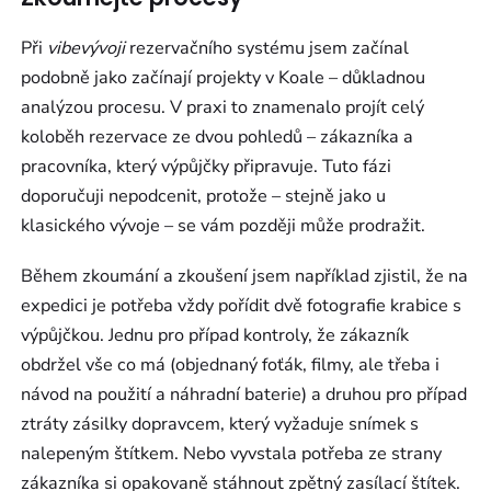
Při
vibevývoji
rezervačního systému jsem začínal
podobně jako začínají projekty v Koale – důkladnou
analýzou procesu. V praxi to znamenalo projít celý
koloběh rezervace ze dvou pohledů – zákazníka a
pracovníka, který výpůjčky připravuje. Tuto fázi
doporučuji nepodcenit, protože – stejně jako u
klasického vývoje – se vám později může prodražit.
Během zkoumání a zkoušení jsem například zjistil, že na
expedici je potřeba vždy pořídit dvě fotografie krabice s
výpůjčkou. Jednu pro případ kontroly, že zákazník
obdržel vše co má (objednaný foťák, filmy, ale třeba i
návod na použití a náhradní baterie) a druhou pro případ
ztráty zásilky dopravcem, který vyžaduje snímek s
nalepeným štítkem. Nebo vyvstala potřeba ze strany
zákazníka si opakovaně stáhnout zpětný zasílací štítek.