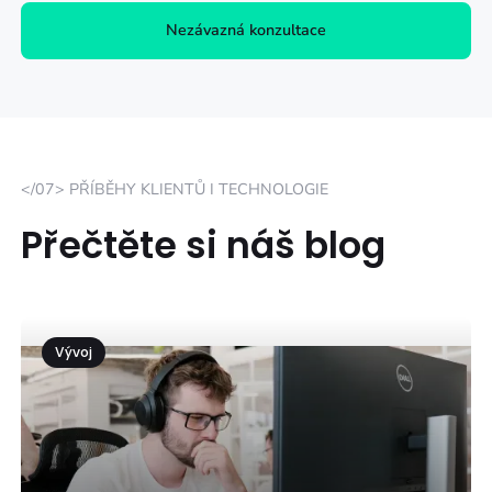
Nezávazná konzultace
</07> PŘÍBĚHY KLIENTŮ I TECHNOLOGIE
Přečtěte si náš blog
Vývoj