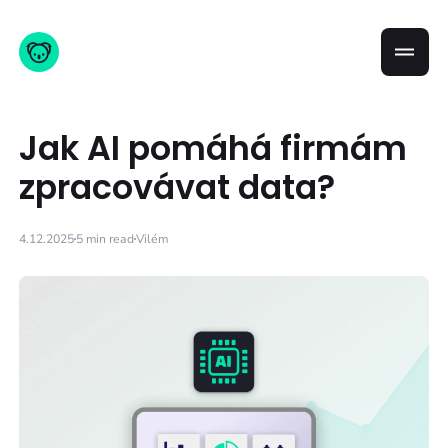
Jak AI pomáhá firmám
zpracovávat data?
4.12.2025
5 min read
Vilém