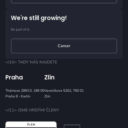
We're still growing!
Be part of it.
Career
</10> TADY NÁS NAJDETE
Praha
Zlín
Thámova 289/13, 186 00
Vavrečkova 5262, 760 01
Praha 8 - Karlín
Zlín
</11> JSME HRDÝMI ČLENY