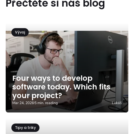
Přečtěte si náš blog
Vývoj
Four ways to develop
software today. Which fits
your project?
Mar 24, 2026
5 min. reading
Lukáš
Tipy a triky