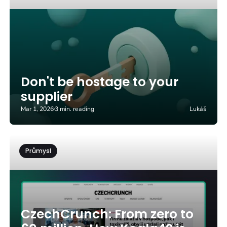
Don't be hostage to your
supplier
Mar 1, 2026
3 min. reading
Lukáš
Průmysl
CzechCrunch: From zero to