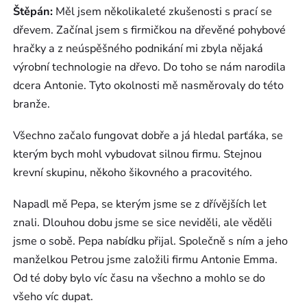
Štěpán:
Měl jsem několikaleté zkušenosti s prací se
dřevem. Začínal jsem s firmičkou na dřevěné pohybové
hračky a z neúspěšného podnikání mi zbyla nějaká
výrobní technologie na dřevo. Do toho se nám narodila
dcera Antonie. Tyto okolnosti mě nasměrovaly do této
branže.
Všechno začalo fungovat dobře a já hledal parťáka, se
kterým bych mohl vybudovat silnou firmu. Stejnou
krevní skupinu, někoho šikovného a pracovitého.
Napadl mě Pepa, se kterým jsme se z dřívějších let
znali. Dlouhou dobu jsme se sice neviděli, ale věděli
jsme o sobě. Pepa nabídku přijal. Společně s ním a jeho
manželkou Petrou jsme založili firmu Antonie Emma.
Od té doby bylo víc času na všechno a mohlo se do
všeho víc dupat.