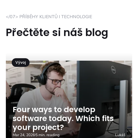
</07> PŘÍBĚHY KLIENTŮ I TECHNOLOGIE
Přečtěte si náš blog
Vývoj
Four ways to develop
software today. Which fits
your project?
Mar 24, 2026
5 min. reading
Lukáš