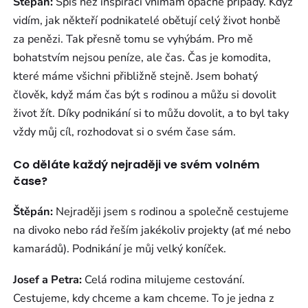
Štěpán:
Spíš než inspiraci vnímám opačné případy. Když
vidím, jak někteří podnikatelé obětují celý život honbě
za penězi. Tak přesně tomu se vyhýbám. Pro mě
bohatstvím nejsou peníze, ale čas. Čas je komodita,
které máme všichni přibližně stejně. Jsem bohatý
člověk, když mám čas být s rodinou a můžu si dovolit
život žít. Díky podnikání si to můžu dovolit, a to byl taky
vždy můj cíl, rozhodovat si o svém čase sám.
Co děláte každý nejraději ve svém volném
čase?
Štěpán:
Nejraději jsem s rodinou a společně cestujeme
na divoko nebo rád řeším jakékoliv projekty (ať mé nebo
kamarádů). Podnikání je můj velký koníček.
Josef a Petra:
Celá rodina milujeme cestování.
Cestujeme, kdy chceme a kam chceme. To je jedna z