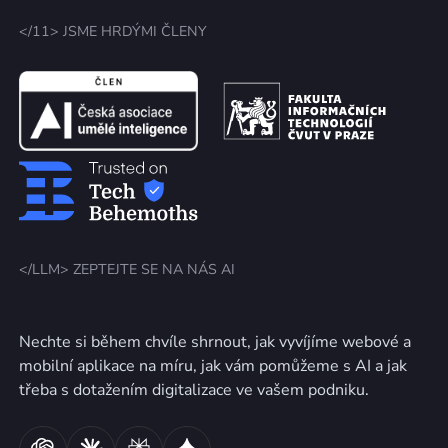
</11> JSME HRDÝMI ČLENY
</LLM> ZEPTEJTE SE NA NÁS AI
Nechte si během chvíle shrnout, jak vyvíjíme webové a
mobilní aplikace na míru, jak vám pomůžeme s AI a jak
třeba s dotažením digitalizace ve vašem podniku.