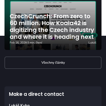
CzechCrunch: From zero to
60 million. How Koala42 is
digitizing the Czech industry
and where it is heading next
Feb 16, 2026
3 min. čtení
Lukáš
Všechny články
Make a direct contact
Lukáš Kuhn