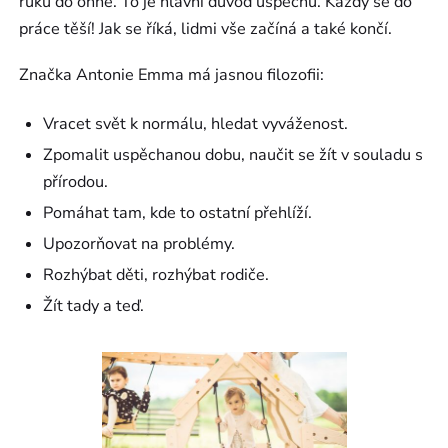
ruku do ohně. To je hlavní důvod úspěchu. Každý se do
práce těší! Jak se říká, lidmi vše začíná a také končí.
Značka Antonie Emma má jasnou filozofii:
Vracet svět k normálu, hledat vyváženost.
Zpomalit uspěchanou dobu, naučit se žít v souladu s
přírodou.
Pomáhat tam, kde to ostatní přehlíží.
Upozorňovat na problémy.
Rozhýbat děti, rozhýbat rodiče.
Žít tady a teď.