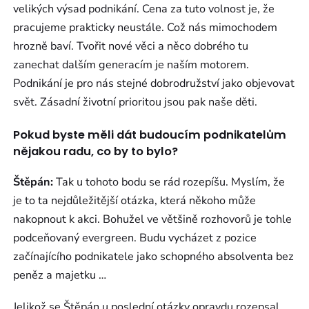
velikých výsad podnikání. Cena za tuto volnost je, že
pracujeme prakticky neustále. Což nás mimochodem
hrozně baví. Tvořit nové věci a něco dobrého tu
zanechat dalším generacím je naším motorem.
Podnikání je pro nás stejné dobrodružství jako objevovat
svět. Zásadní životní prioritou jsou pak naše děti.
Pokud byste měli dát budoucím podnikatelům
nějakou radu, co by to bylo?
Štěpán:
Tak u tohoto bodu se rád rozepíšu. Myslím, že
je to ta nejdůležitější otázka, která někoho může
nakopnout k akci. Bohužel ve většině rozhovorů je tohle
podceňovaný evergreen. Budu vycházet z pozice
začínajícího podnikatele jako schopného absolventa bez
peněz a majetku …
Jelikož se Štěpán u poslední otázky opravdu rozepsal,