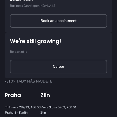
Business Developer, KOALA42
Book an appointment
We're still growing!
Be part of it.
Career
</10> TADY NÁS NAJDETE
Praha
Zlín
Thámova 289/13, 186 00
Vavrečkova 5262, 760 01
Praha 8 - Karlín
Zlín