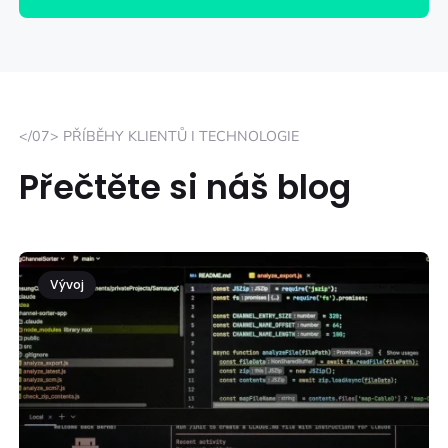
</07> PŘÍBĚHY KLIENTŮ I TECHNOLOGIE
Přečtěte si náš blog
Vývoj