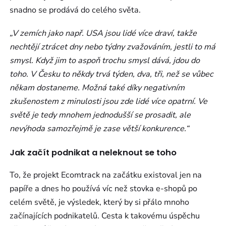
snadno se prodává do celého světa.
„V zemích jako např. USA jsou lidé více draví, takže
nechtějí ztrácet dny nebo týdny zvažováním, jestli to má
smysl. Když jim to aspoň trochu smysl dává, jdou do
toho. V Česku to někdy trvá týden, dva, tři, než se vůbec
někam dostaneme. Možná také díky negativním
zkušenostem z minulosti jsou zde lidé více opatrní. Ve
světě je tedy mnohem jednodušší se prosadit, ale
nevýhoda samozřejmě je zase větší konkurence.“
Jak začít podnikat a neleknout se toho
To, že projekt Ecomtrack na začátku existoval jen na
papíře a dnes ho používá víc než stovka e-shopů po
celém světě, je výsledek, který by si přálo mnoho
začínajících podnikatelů. Cesta k takovému úspěchu