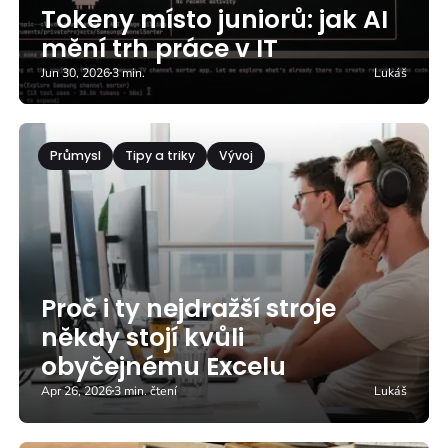
Tokeny místo juniorů: jak AI
mění trh práce v IT
Jun 30, 2026
3 min.
Lukáš
Průmysl
Tipy a triky
Vývoj
Proč i ty nejdražší stroje
někdy stojí kvůli
obyčejnému Excelu
Apr 26, 2026
3 min. čtení
Lukáš