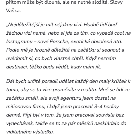
přitom může být dlouhá, ale ne nutně složitá. Slovy
Vaška:
„Nejdůležitější je mít nějakou vizi. Hodně lidí buď
žádnou vizi nemá, nebo si jde za tím, co vypadá cool na
Instagramu – nové Porsche, exotická dovolená atd.
Podle mě je hrozně důležité na začátku si sednout a
uvědomit si, co bych vlastně chtěl. Když neznám
destinaci, těžko budu vědět, kudy mám jít.
Dál bych určitě poradil udělat každý den malý krůček k
tomu, aby se ta vize proměnila v realitu. Mně se lidi ze
začátku smáli, ale svoji agenturu jsem dostal na
milionovou firmu, i když jsem pracoval 3-4 hodiny
denně. Fígl byl v tom, že jsem pracoval souvisle bez
vynechávek, takže se to za pár měsíců naskládalo do
viditelného výsledku.