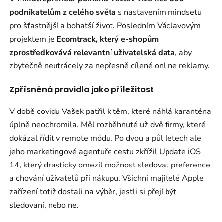
podnikatelům z celého světa
s nastavením mindsetu
pro šťastnější a bohatší život. Posledním Václavovým
projektem je
Ecomtrack, který e-shopům
zprostředkovává relevantní uživatelská data
, aby
zbytečně neutrácely za nepřesně cílené online reklamy.
Zpřísněná pravidla jako příležitost
V době covidu Vašek patřil k těm, které náhlá karanténa
úplně neochromila. Měl rozběhnuté už dvě firmy, které
dokázal řídit v remote módu. Po dvou a půl letech ale
jeho marketingové agentuře cestu zkřížil Update iOS
14, který drasticky omezil možnost sledovat preference
a chování uživatelů při nákupu. Všichni majitelé Apple
zařízení totiž dostali na výběr, jestli si přejí být
sledovaní, nebo ne.