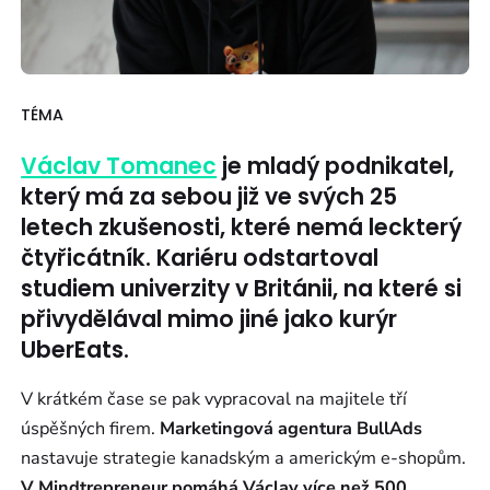
TÉMA
Václav Tomanec
je mladý podnikatel,
který má za sebou již ve svých 25
letech zkušenosti, které nemá leckterý
čtyřicátník. Kariéru odstartoval
studiem univerzity v Británii, na které si
přivydělával mimo jiné jako kurýr
UberEats.
V krátkém čase se pak vypracoval na majitele tří
úspěšných firem.
Marketingová agentura BullAds
nastavuje strategie kanadským a americkým e-shopům.
V Mindtrepreneur pomáhá Václav více než 500