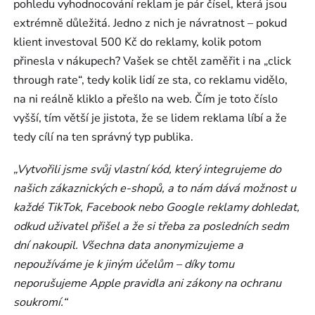
pohledu vyhodnocování reklam je pár čísel, která jsou
extrémně důležitá. Jedno z nich je návratnost – pokud
klient investoval 500 Kč do reklamy, kolik potom
přinesla v nákupech? Vašek se chtěl zaměřit i na „click
through rate“, tedy kolik lidí ze sta, co reklamu vidělo,
na ni reálně kliklo a přešlo na web. Čím je toto číslo
vyšší, tím větší je jistota, že se lidem reklama líbí a že
tedy cílí na ten správný typ publika.
„Vytvořili jsme svůj vlastní kód, který integrujeme do
našich zákaznických e-shopů, a to nám dává možnost u
každé TikTok, Facebook nebo Google reklamy dohledat,
odkud uživatel přišel a že si třeba za posledních sedm
dní nakoupil. Všechna data anonymizujeme a
nepoužíváme je k jiným účelům – díky tomu
neporušujeme Apple pravidla ani zákony na ochranu
soukromí.“