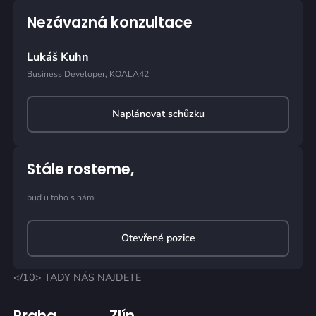
Nezávazná konzultace
Lukáš Kuhn
Business Developer, KOALA42
Naplánovat schůzku
Stále rosteme,
buď u toho s námi.
Otevřené pozice
</10> TADY NÁS NAJDETE
Praha
Zlín