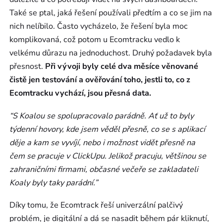
Také se ptal, jaká řešení používali předtím a co se jim na
nich nelíbilo. Často vycházelo, že řešení byla moc
komplikovaná, což potom u Ecomtracku vedlo k
velkému důrazu na jednoduchost. Druhý požadavek byla
přesnost.
Při vývoji byly celé dva měsíce věnované
čistě jen testování a ověřování toho, jestli to, co z
Ecomtracku vychází, jsou přesná data.
“S Koalou se spolupracovalo parádně. Ať už to byly
týdenní hovory, kde jsem věděl přesně, co se s aplikací
děje a kam se vyvíjí, nebo i možnost vidět přesně na
čem se pracuje v ClickUpu. Jelikož pracuju, většinou se
zahraničními firmami, občasné večeře se zakladateli
Koaly byly taky parádní.”
Díky tomu, že Ecomtrack řeší univerzální palčivý
problém, je digitální a dá se nasadit během pár kliknutí,