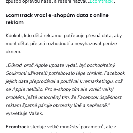
způsob opravdu našel a řešení nazval „
Ecomtrack
“.
Ecomtrack vrací e-shopům data z online
reklam
Kdokoli, kdo dělá reklamu, potřebuje přesná data, aby
mohl dělat přesná rozhodnutí a nevyhazoval peníze
oknem.
„Důvod, proč Apple update vydal, byl pochopitelný.
Soukromí uživatelů potřebovalo lépe chránit. Facebook
jejich data přeprodával a používal k remarketingu, což
se Apple nelíbilo. Pro e-shopy tím ale vznikl velký
problém, ještě umocněný tím, že Facebook úspěšnost
reklam špatně páruje obrovsky líně a nepřesně,”
vysvětluje Vašek.
Ecomtrack
sleduje velké množství parametrů, ale z