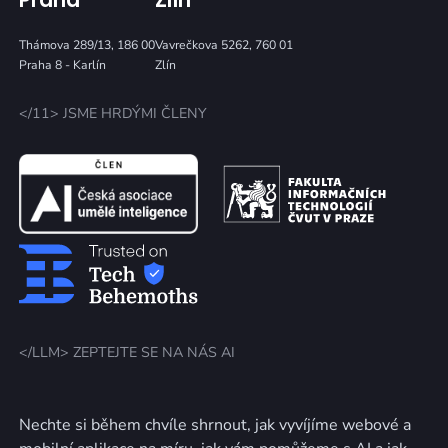
Thámova 289/13, 186 00
Vavrečkova 5262, 760 01
Praha 8 - Karlín
Zlín
</11> JSME HRDÝMI ČLENY
</LLM> ZEPTEJTE SE NA NÁS AI
Nechte si během chvíle shrnout, jak vyvíjíme webové a