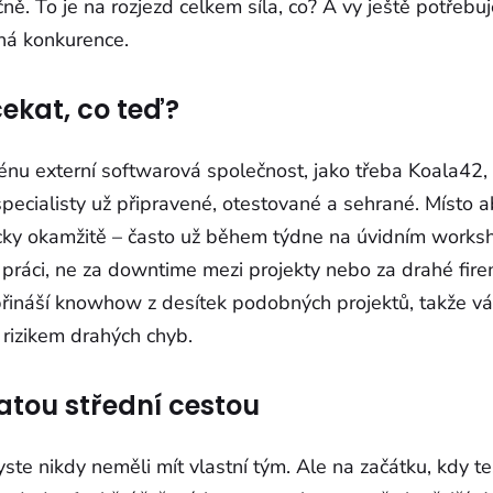
ně. To je na rozjezd celkem síla, co? A vy ještě potřebuje
há konkurence.
kat, co teď?
cénu externí softwarová společnost, jako třeba Koala42,
ecialisty už připravené, otestované a sehrané. Místo ab
icky okamžitě – často už během týdne na úvidním worksh
a práci, ne za downtime mezi projekty nebo za drahé fire
přináší knowhow z desítek podobných projektů, takže vá
 rizikem drahých chyb.
latou střední cestou
yste nikdy neměli mít vlastní tým. Ale na začátku, kdy t