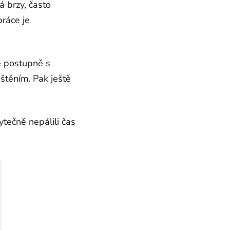
á brzy, často
práce je
se postupně s
štěním. Pak ještě
ytečně nepálili čas