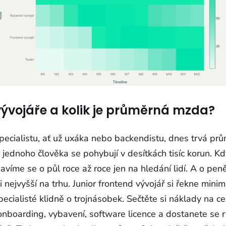
ývojáře a kolik je průměrná mzda?
 specialistu, ať už uxáka nebo backendistu, dnes trvá p
jednoho člověka se pohybují v desítkách tisíc korun. K
bavíme se o půl roce až roce jen na hledání lidí. A o pen
i nejvyšší na trhu. Junior frontend vývojář si řekne minim
pecialisté klidně o trojnásobek. Sečtěte si náklady na ce
onboarding, vybavení, software licence a dostanete se 