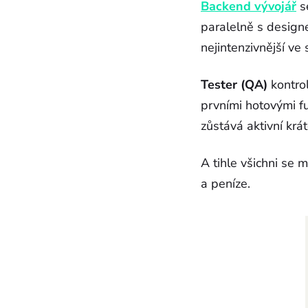
Backend vývojář
se
paralelně s design
nejintenzivnější ve 
Tester (QA)
kontrol
prvními hotovými f
zůstává aktivní krát
A tihle všichni se 
a peníze.