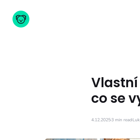
Vlastní
co se v
4.12.2025
3 min read
Luk