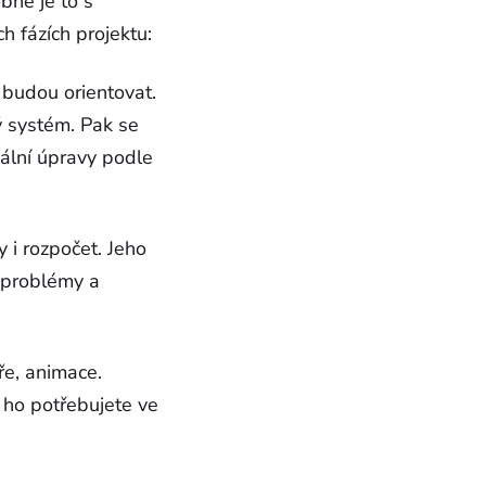
bně je to s
h fázích projektu:
 budou orientovat.
ý systém. Pak se
nální úpravy podle
 i rozpočet. Jeho
í problémy a
áře, animace.
 ho potřebujete ve