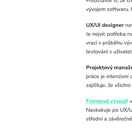
Představte si, že c
vývojem softwaru. K
UX/UI designer
nav
Je nejvíc potřeba n
vrací v průběhu výv
testování s uživateli
Projektový manaž
práce je intenzivní
zajišťuje, že všichn
Frontend vývojář
v
Naskakuje po UX/UI
střední a závěrečn