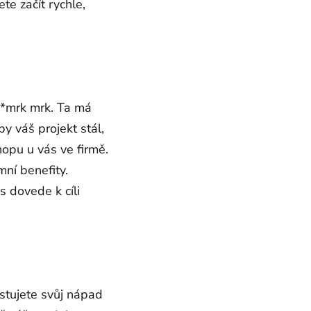
te začít rychle,
 *mrk mrk. Ta má
y váš projekt stál,
opu u vás ve firmě.
mní benefity.
s dovede k cíli
estujete svůj nápad