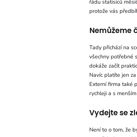
řádu statisíců měsíč
protože vás předbí
Nemůžeme če
Tady přichází na s
všechny potřebné sp
dokáže začít prakt
Navíc platíte jen z
Externí firma také 
rychleji a s menším
Vydejte se z
Není to o tom, že b