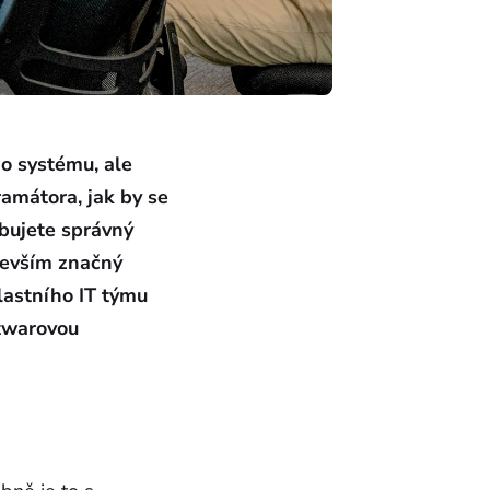
ho systému, ale
ramátora, jak by se
ebujete správný
edevším značný
lastního IT týmu
ftwarovou