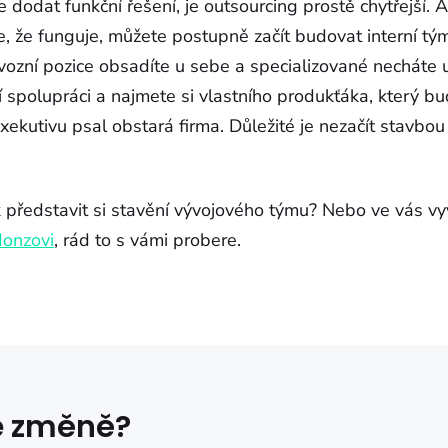
e dodat funkční řešení, je outsourcing prostě chytřejší. 
 že funguje, můžete postupně začít budovat interní tým
vozní pozice obsadíte u sebe a specializované necháte u
í spolupráci a najmete si vlastního produkťáka, který b
ekutivu psal obstará firma. Důležité je nezačít stavbou
představit si stavění vývojového týmu? Nebo ve vás vyv
Honzovi
, rád to s vámi probere.
ke změně?