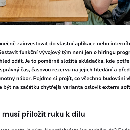
onečně zainvestovat do vlastní aplikace nebo interní
 Sestavit funkční vývojový tým není jen o hiringu prog
led zdát. Je to poměrně složitá skládačka, kde potř
 správný čas, časovou rezervu na jejich hledání a př
motný nábor. Pojďme si projít, co všechno budování v
 být na začátku chytřejší varianta oslovit externí so
musí přiložit ruku k dílu