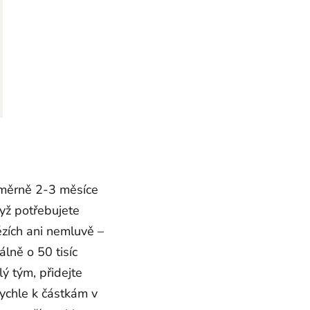
růměrně 2-3 měsíce
dyž potřebujete
ězích ani nemluvě –
álně o 50 tisíc
lý tým, přidejte
rychle k částkám v