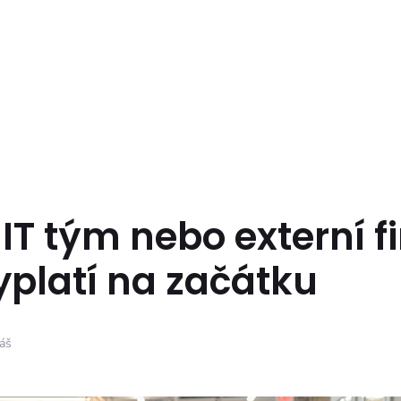
 IT tým nebo externí f
yplatí na začátku
áš