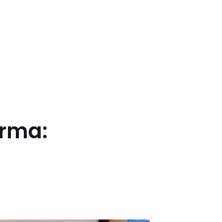
irma: