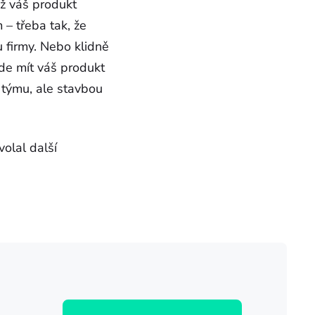
Až váš produkt
 – třeba tak, že
 firmy. Nebo klidně
ude mít váš produkt
 týmu, ale stavbou
olal další