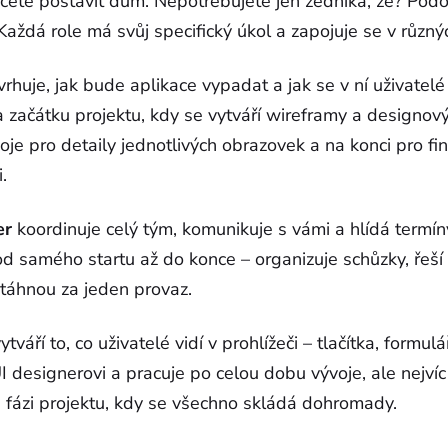
hcete postavit dům. Nepotřebujete jen zedníka, že? Podo
aždá role má svůj specifický úkol a zapojuje se v různýc
rhuje, jak bude aplikace vypadat a jak se v ní uživatelé
a začátku projektu, kdy se vytváří wireframy a designov
oje pro detaily jednotlivých obrazovek a na konci pro fi
.
er
koordinuje celý tým, komunikuje s vámi a hlídá termíny
 od samého startu až do konce – organizuje schůzky, řeš
i táhnou za jeden provaz.
ytváří to, co uživatelé vidí v prohlížeči – tlačítka, formul
 designerovi a pracuje po celou dobu vývoje, ale nejvíc
é fázi projektu, kdy se všechno skládá dohromady.