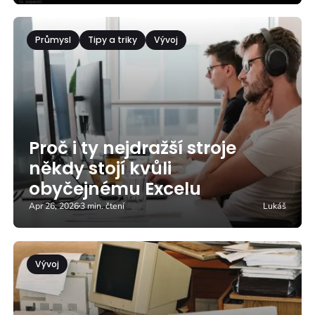
Průmysl
Tipy a triky
Vývoj
Proč i ty nejdražší stroje
někdy stojí kvůli
obyčejnému Excelu
Apr 26, 2026
3 min. čtení
Lukáš
Vývoj