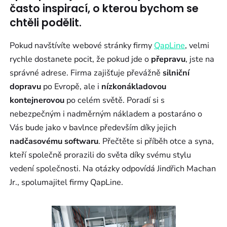
často inspirací, o kterou bychom se
chtěli podělit.
Pokud navštívíte webové stránky firmy
QapLine
, velmi
rychle dostanete pocit, že pokud jde o
přepravu
, jste na
správné adrese. Firma zajišťuje převážně
silniční
dopravu
po Evropě, ale i
nízkonákladovou
kontejnerovou
po celém světě. Poradí si s
nebezpečným i nadměrným nákladem a postaráno o
Vás bude jako v bavlnce především díky jejich
nadčasovému softwaru
. Přečtěte si příběh otce a syna,
kteří společně prorazili do světa díky svému stylu
vedení společnosti. Na otázky odpovídá Jindřich Machan
Jr., spolumajitel firmy QapLine.