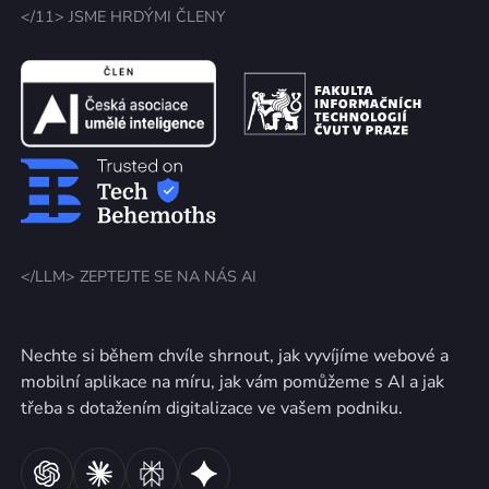
</11> JSME HRDÝMI ČLENY
</LLM> ZEPTEJTE SE NA NÁS AI
Nechte si během chvíle shrnout, jak vyvíjíme webové a
mobilní aplikace na míru, jak vám pomůžeme s AI a jak
třeba s dotažením digitalizace ve vašem podniku.