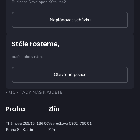
Business Developer, KOALA42
Naplánovat schůzku
Stále rosteme,
buď u toho s námi.
Otevřené pozice
</10> TADY NÁS NAJDETE
Praha
Zlín
Thámova 289/13, 186 00
Vavrečkova 5262, 760 01
Praha 8 - Karlín
Zlín