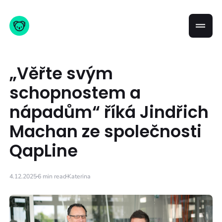
„Věřte svým
schopnostem a
nápadům“ říká Jindřich
Machan ze společnosti
QapLine
4.12.2025
6 min read
Katerina