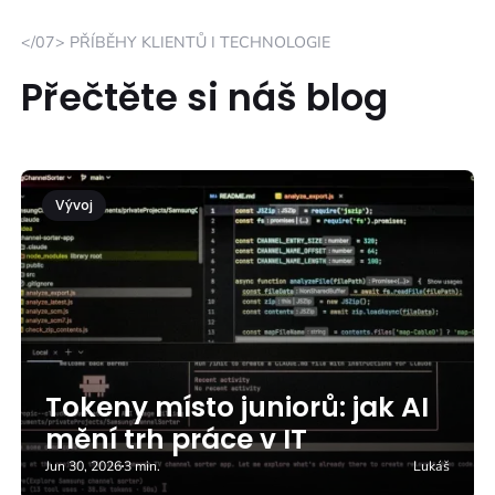
</07> PŘÍBĚHY KLIENTŮ I TECHNOLOGIE
Přečtěte si náš blog
Vývoj
Tokeny místo juniorů: jak AI
mění trh práce v IT
Jun 30, 2026
3 min.
Lukáš