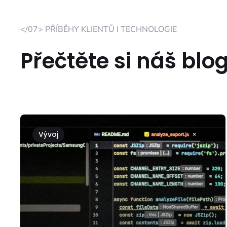
</07> PŘÍBĚHY KLIENTŮ I TECHNOLOGIE
Přečtěte si náš blo
Vývoj