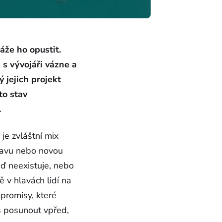
áže ho opustit.
 s vývojáři vázne a
ý jejich projekt
to stav
.
 je zvláštní mix
pravu nebo novou
uď neexistuje, nebo
ě v hlavách lidí na
mpromisy, které
ys posunout vpřed,