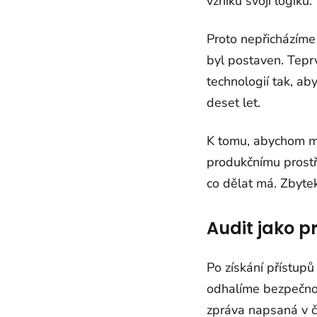
vzniku svoji logiku.
Proto nepřicházíme 
byl postaven. Tepr
technologií tak, ab
deset let.
K tomu, abychom moh
produkčnímu prostř
co dělat má. Zbytek
Audit jako p
Po získání přístupů
odhalíme bezpečnos
zpráva napsaná v č