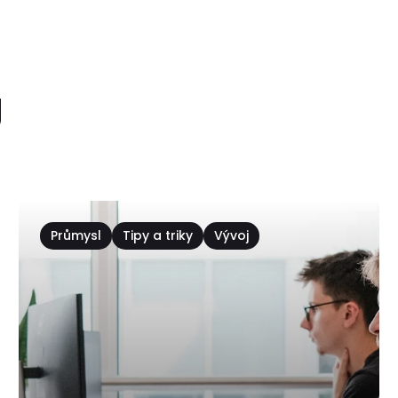
g
Průmysl
Tipy a triky
Vývoj