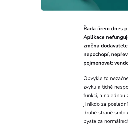
Řada firem dnes po
Aplikace nefunguje
změna dodavatele se
nepochopí, nepřev
pojmenovat: vendor 
Obvykle to nezačne 
zvyku a tiché nesp
funkci, a najednou 
ji nikdo za poslední
druhé straně smlouv
byste za normálních