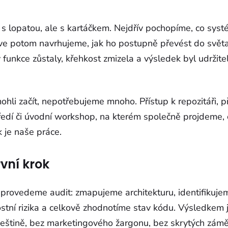
s lopatou, ale s kartáčkem. Nejdřív pochopíme, co syst
ve potom navrhujeme, jak ho postupně převést do svět
y funkce zůstaly, křehkost zmizela a výsledek byl udržitel
li začít, nepotřebujeme mnoho. Přístup k repozitáři, př
edí či úvodní workshop, na kterém společně projdeme, 
 je naše práce.
rvní krok
 provedeme audit: zmapujeme architekturu, identifikuje
tní rizika a celkově zhodnotíme stav kódu. Výsledkem 
eštině, bez marketingového žargonu, bez skrytých zámě