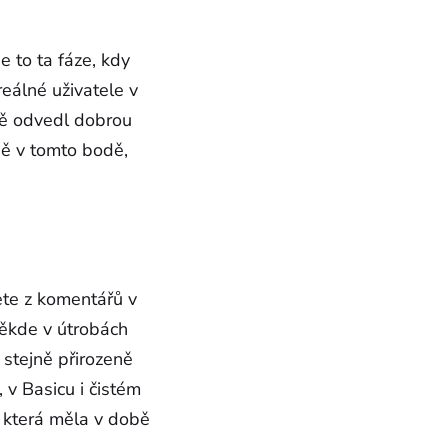
 Je to ta fáze, kdy
eálné uživatele v
čně odvedl dobrou
ně v tomto bodě,
jete z komentářů v
někde v útrobách
 stejně přirozeně
 v Basicu i čistém
, která měla v době