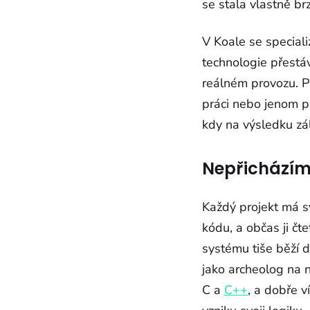
se stala vlastně b
V Koale se special
technologie přestá
reálném provozu. Pr
práci nebo jenom p
kdy na výsledku zál
Nepřicházíme
Každý projekt má svo
kódu, a občas ji č
systému tiše běží d
jako archeolog na n
C a
C++
, a dobře 