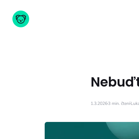
Nebuďt
1.3.2026
3 min. čtení
Luk