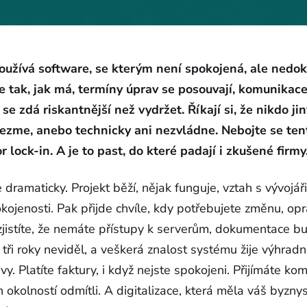
užívá software, se kterým není spokojená, ale nedok
 tak, jak má, termíny úprav se posouvají, komunikace
 zdá riskantnější než vydržet. Říkají si, že nikdo jin
ezme, anebo technicky ani nezvládne. Nebojte se ten
lock-in. A je to past, do které padají i zkušené firmy
dramaticky. Projekt běží, nějak funguje, vztah s vývojáři
okojenosti. Pak přijde chvíle, kdy potřebujete změnu, o
zjistíte, že nemáte přístupy k serverům, dokumentace b
 tři roky neviděl, a veškerá znalost systému žije výhradn
y. Platíte faktury, i když nejste spokojeni. Přijímáte ko
 okolností odmítli. A digitalizace, která měla váš byzn