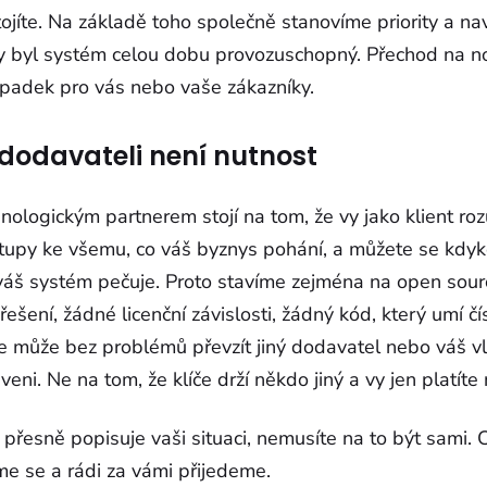
ojíte. Na základě toho společně stanovíme priority a na
y byl systém celou dobu provozuschopný. Přechod na 
padek pro vás nebo vaše zákazníky.
 dodavateli není nutnost
nologickým partnerem stojí na tom, že vy jako klient ro
ístupy ke všemu, co váš byznys pohání, a můžete se kdy
váš systém pečuje. Proto stavíme zejména na open sourc
ešení, žádné licenční závislosti, žádný kód, který umí čís
 může bez problémů převzít jiný dodavatel nebo váš vla
eni. Ne na tom, že klíče drží někdo jiný a vy jen platíte
přesně popisuje vaši situaci, nemusíte na to být sami. C
e se a rádi za vámi přijedeme.