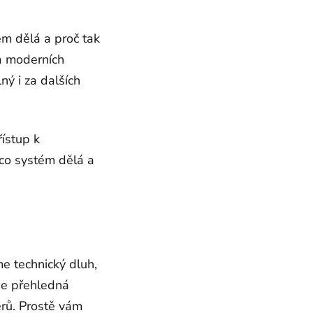
ém dělá a proč tak
a moderních
ný i za dalších
ístup k
co systém dělá a
me technický dluh,
je přehledná
rů. Prostě vám