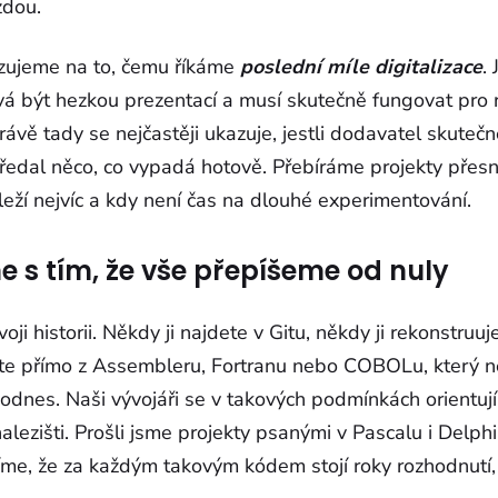
rzdou.
izujeme na to, čemu říkáme
poslední míle digitalizace
.
vá být hezkou prezentací a musí skutečně fungovat pro r
ávě tady se nejčastěji ukazuje, jestli dodavatel skute
ředal něco, co vypadá hotově. Přebíráme projekty přes
eží nejvíc a kdy není čas na dlouhé experimentování.
 s tím, že vše přepíšeme od nuly
ji historii. Někdy ji najdete v Gitu, někdy ji rekonstruu
tete přímo z Assembleru, Fortranu nebo COBOLu, který 
odnes. Naši vývojáři se v takových podmínkách orientují
alezišti. Prošli jsme projekty psanými v Pascalu i Delphi,
víme, že za každým takovým kódem stojí roky rozhodnutí