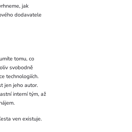
vrhneme, jak
nového dodavatele
zumíte tomu, co
koliv svobodně
e technologiích.
t jen jeho autor.
stní interní tým, až
 nájem.
esta ven existuje.