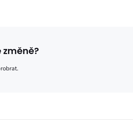
ke změně?
probrat.