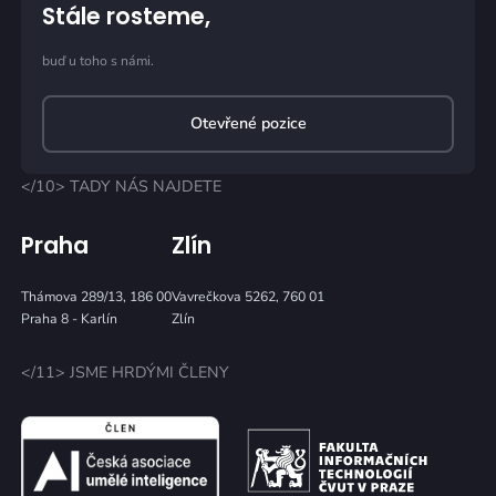
Stále rosteme,
buď u toho s námi.
Otevřené pozice
</10> TADY NÁS NAJDETE
Praha
Zlín
Thámova 289/13, 186 00
Vavrečkova 5262, 760 01
Praha 8 - Karlín
Zlín
</11> JSME HRDÝMI ČLENY