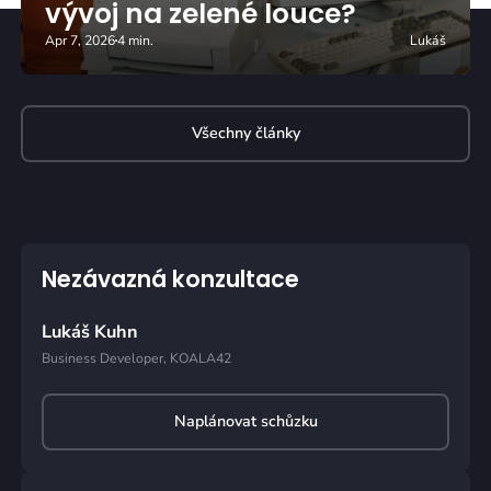
vývoj na zelené louce?
Apr 7, 2026
4 min.
Lukáš
Všechny články
Nezávazná konzultace
Lukáš Kuhn
Business Developer, KOALA42
Naplánovat schůzku