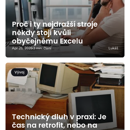
Proč i ty nejdražší stroje
někdy stojí kvůli
obyčejnému Excelu
Apr 26, 2026
3 min. čtení
Lukáš
Vývoj
Technický dluh v praxi: Je
čas na retrofit, nebo na