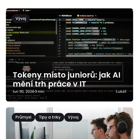
Vývoj
Tokeny místo juniorů: jak AI
mění trh práce v IT
Jun 30, 2026
3 min.
Lukáš
Průmysl
Tipy a triky
Vývoj