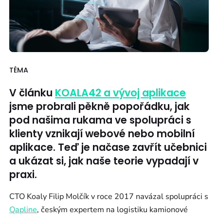
TÉMA
V článku
KOALA42 a vývoj aplikace
jsme probrali pěkně popořádku, jak
pod našima rukama ve spolupráci s
klienty vznikají webové nebo mobilní
aplikace. Teď je načase zavřít učebnici
a ukázat si, jak naše teorie vypadají v
praxi.
CTO Koaly Filip Molčík v roce 2017 navázal spolupráci s
Qapline
, českým expertem na logistiku kamionové