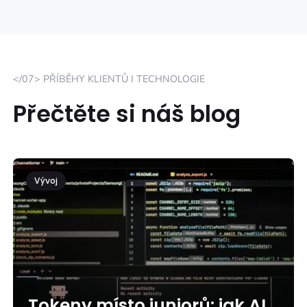
</07> PŘÍBĚHY KLIENTŮ I TECHNOLOGIE
Přečtěte si náš blog
Vývoj
Tokeny místo juniorů: jak AI