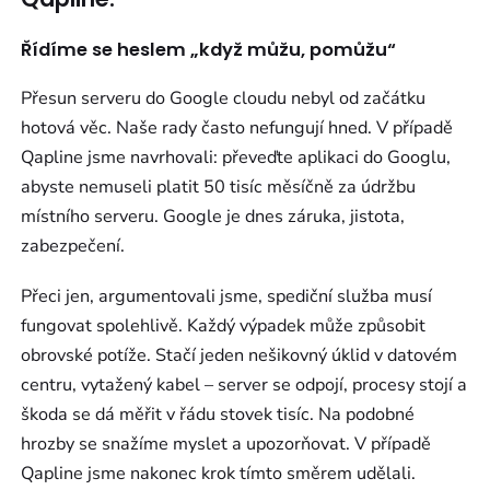
Řídíme se heslem „když můžu, pomůžu“
Přesun serveru do Google cloudu nebyl od začátku
hotová věc. Naše rady často nefungují hned. V případě
Qapline jsme navrhovali: převeďte aplikaci do Googlu,
abyste nemuseli platit 50 tisíc měsíčně za údržbu
místního serveru. Google je dnes záruka, jistota,
zabezpečení.
Přeci jen, argumentovali jsme, spediční služba musí
fungovat spolehlivě. Každý výpadek může způsobit
obrovské potíže. Stačí jeden nešikovný úklid v datovém
centru, vytažený kabel – server se odpojí, procesy stojí a
škoda se dá měřit v řádu stovek tisíc. Na podobné
hrozby se snažíme myslet a upozorňovat. V případě
Qapline jsme nakonec krok tímto směrem udělali.