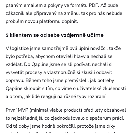
psaným emailem a pokyny ve formátu PDF. Až bude
zákazník ale připravený na změnu, tak pro nás nebude
problém novou platformu doplnit.
S klientem se od sebe vzájemně učíme
V logistice jsme samozřejmě byli úplní nováčci, takže
bylo potřeba, abychom otevřeli hlavy a nechali se
vzdělat. Do Qapline jsme se šli podívat, nechali si
vysvětlit procesy a vlastnoručně si zkusili odbavit
dopravu. Během toho jsme přemýšleli, jak potřeby
Qapline skloubit s tím, co víme o uživatelské zkušenosti
a o tom, jak lidé reagují na různé typy rozhraní.
První MVP (minimal viable product) před lety obsahoval
to nejzákladnější, co zjednodušovalo dispečerům práci.
Od té doby jsme hodně pokročili, protože jsme díky