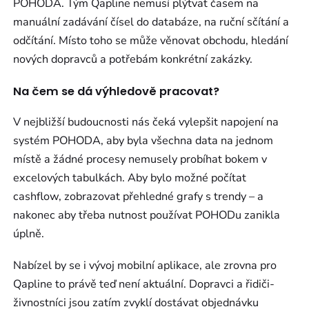
POHODA. Tým Qapline nemusí plýtvat časem na
manuální zadávání čísel do databáze, na ruční sčítání a
odčítání. Místo toho se může věnovat obchodu, hledání
nových dopravců a potřebám konkrétní zakázky.
Na čem se dá výhledově pracovat?
V nejbližší budoucnosti nás čeká vylepšit napojení na
systém POHODA, aby byla všechna data na jednom
místě a žádné procesy nemusely probíhat bokem v
excelových tabulkách. Aby bylo možné počítat
cashflow, zobrazovat přehledné grafy s trendy – a
nakonec aby třeba nutnost používat POHODu zanikla
úplně.
Nabízel by se i vývoj mobilní aplikace, ale zrovna pro
Qapline to právě teď není aktuální. Dopravci a řidiči-
živnostníci jsou zatím zvyklí dostávat objednávku