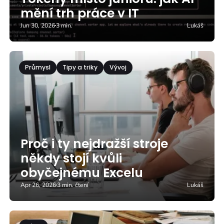
mění trh práce v IT
Jun 30, 2026
3 min.
Lukáš
Průmysl
Tipy a triky
Vývoj
Proč i ty nejdražší stroje
někdy stojí kvůli
obyčejnému Excelu
Apr 26, 2026
3 min. čtení
Lukáš