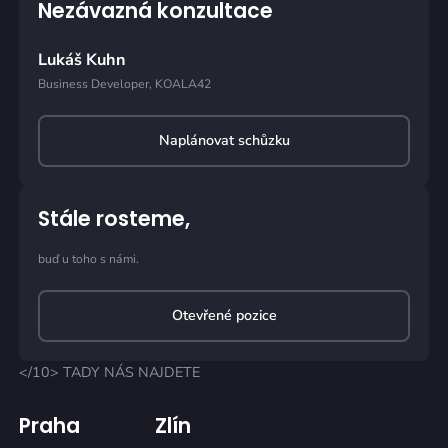
Nezávazná konzultace
Lukáš Kuhn
Business Developer, KOALA42
Naplánovat schůzku
Stále rosteme,
buď u toho s námi.
Otevřené pozice
</10> TADY NÁS NAJDETE
Praha
Zlín