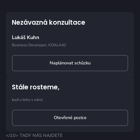
Nezávazná konzultace
Lukáš Kuhn
Business Developer, KOALA42
Naplánovat schůzku
Stále rosteme,
buď u toho s námi.
Otevřené pozice
</10> TADY NÁS NAJDETE