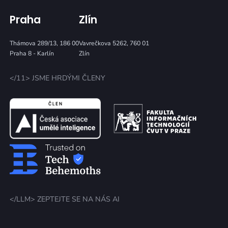
Praha
Zlín
Thámova 289/13, 186 00
Vavrečkova 5262, 760 01
Praha 8 - Karlín
Zlín
</11> JSME HRDÝMI ČLENY
</LLM> ZEPTEJTE SE NA NÁS AI