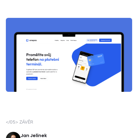
</05> ZÁVĚR
Jan Jelínek