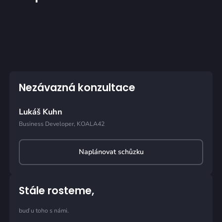
Nezávazná konzultace
Lukáš Kuhn
Business Developer, KOALA42
Naplánovat schůzku
Stále rosteme,
buď u toho s námi.