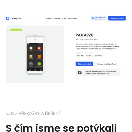
</03> PŘEKÁŽKY A ŘEŠENÍ
S čím jsme se potýkali