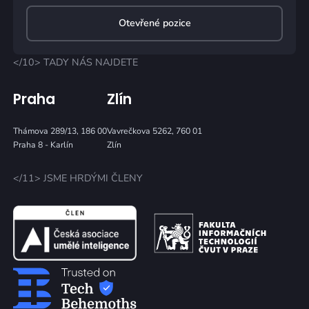
Otevřené pozice
</10> TADY NÁS NAJDETE
Praha
Zlín
Thámova 289/13, 186 00
Vavrečkova 5262, 760 01
Praha 8 - Karlín
Zlín
</11> JSME HRDÝMI ČLENY