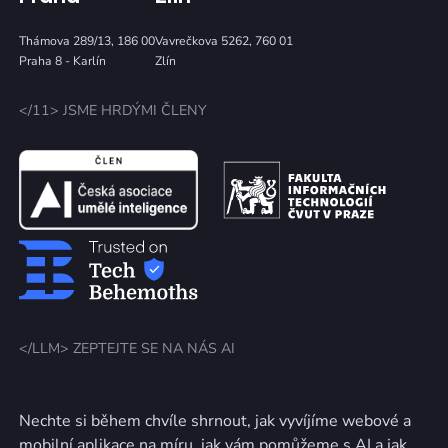
Thámova 289/13, 186 00
Vavrečkova 5262, 760 01
Praha 8 - Karlín
Zlín
</11> JSME HRDÝMI ČLENY
</LLM> ZEPTEJTE SE NA NÁS AI
Nechte si během chvíle shrnout, jak vyvíjíme webové a
mobilní aplikace na míru, jak vám pomůžeme s AI a jak