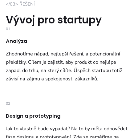
</03> ŘEŠENÍ
Vývoj pro startupy
01
Analýza
Zhodnotíme nápad, nejlepší řešení, a potencionální
překážky. Cílem je zajistit, aby produkt co nejlépe
zapadl do trhu, na který cílíte. Úspěch startupu totiž
závisí na zájmu a spokojenosti zákazníků.
02
Design a prototyping
Jak to vlastně bude vypadat? Na to by měla odpovědet
fáze designu a prototypování. Zde se zaměříme na