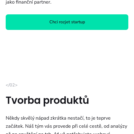
jako finanční partner.
Chci rozjet startup
</02>
Tvorba produktů
Někdy skvělý nápad zkrátka nestačí, to je teprve
začátek. Náš tým vás provede při celé cestě, od analýzy