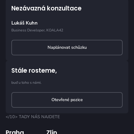
Nezávazná konzultace
Lukáš Kuhn
Business Developer, KOALA42
Naplánovat schůzku
Stále rosteme,
buď u toho s námi.
Otevřené pozice
</10> TADY NÁS NAJDETE
Praha
Zlín