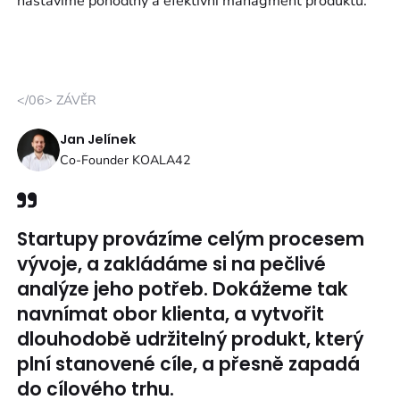
nastavíme pohodlný a efektivní managment produktu.
</06> ZÁVĚR
Jan Jelínek
Co-Founder KOALA42
Startupy provázíme celým procesem
vývoje, a zakládáme si na pečlivé
analýze jeho potřeb. Dokážeme tak
navnímat obor klienta, a vytvořit
dlouhodobě udržitelný produkt, který
plní stanovené cíle, a přesně zapadá
do cílového trhu.