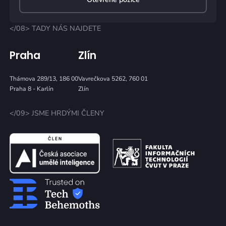
</08> TADY NÁS NAJDETE
Praha
Zlín
Thámova 289/13, 186 00
Vavrečkova 5262, 760 01
Praha 8 - Karlín
Zlín
</09> JSME HRDÝMI ČLENY