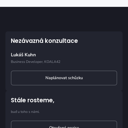
Nezávazná konzultace
Lukáš Kuhn
Business Developer, KOALA42
Naplánovat schůzku
Stále rosteme,
buď u toho s námi.
Otevřené pozice