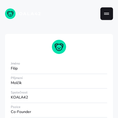
Jméno
Filip
Příjmení
Molčík
Společnost
KOALA42
Pozice
Co-Founder