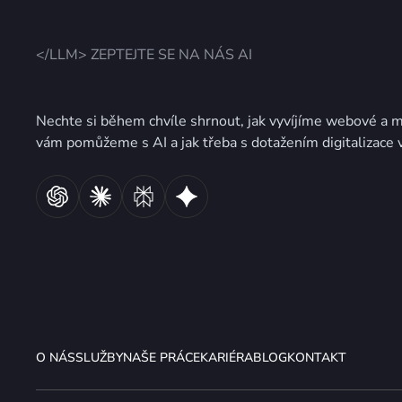
</LLM> ZEPTEJTE SE NA NÁS AI
Nechte si během chvíle shrnout, jak vyvíjíme webové a mo
vám pomůžeme s AI a jak třeba s dotažením digitalizace
O NÁS
SLUŽBY
NAŠE PRÁCE
KARIÉRA
BLOG
KONTAKT