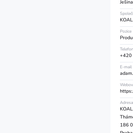
Ješina
Společ
KOAL
Pozice
Produ
Telefo
+420
E-mail
adam.
Webová
https
Adresa
KOALA
Thám
186 