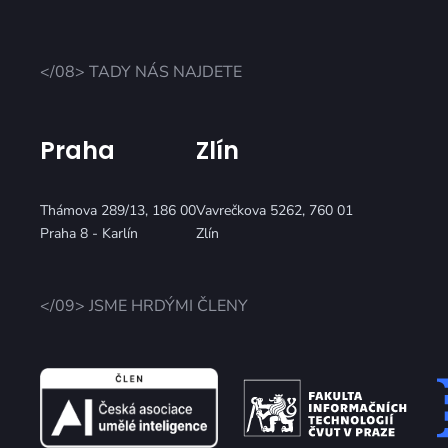
</08> TADY NÁS NAJDETE
Praha
Zlín
Thámova 289/13, 186 00
Vavrečkova 5262, 760 01
Praha 8 - Karlín
Zlín
</09> JSME HRDÝMI ČLENY