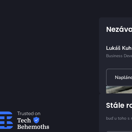
Nezáva
Lukáš Ku
Business Dev
Napláno
Stále r
buď u toho s 