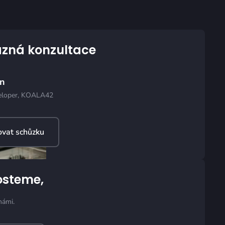
zná konzultace
hn
eloper, KOALA42
vat schůzku
osteme,
námi.