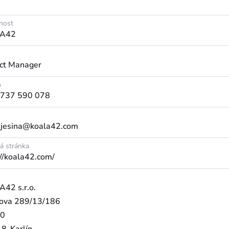
nost
A42
ct Manager
n
 737 590 078
jesina@koala42.com
 stránka
://koala42.com/
42 s.r.o.
ova 289/13/186
00