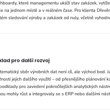
hboardy, které managementu ukáží stav zakázek, vytížen
še na jednom místě a v reálném čase. Pro klienta Dřev
tém sledování výroby a zakázek od nuly, včetně vyhodnoc
klad pro další rozvoj
tematický sběr výrobních dat není cíl, ale výchozí bod. J
nosti jejich dalšího využití – od přesnějšího plánování k
podklady pro zavedení pokročilejších analytických nástr
mou mohly růst a integrovaly se s ERP nebo dalšími nást