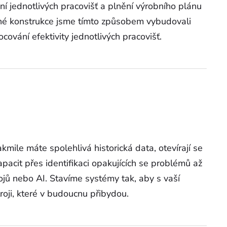
í jednotlivých pracovišť a plnění výrobního plánu
ěné konstrukce jsme tímto způsobem vybudovali
ování efektivity jednotlivých pracovišť.
akmile máte spolehlivá historická data, otevírají se
apacit přes identifikaci opakujících se problémů až
ojů nebo AI. Stavíme systémy tak, aby s vaší
roji, které v budoucnu přibydou.