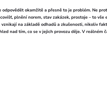
 odpovědět okamžitě a přesně to je problém. Ne proto
išť, plnění norem, stav zakázek, prostoje – to vše e
vznikají na základě odhadů a zkušenosti, nikoliv fa
ed nad tím, co se v jejich provozu děje. V reálném ča