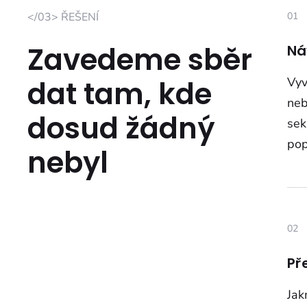
</03> ŘEŠENÍ
01
Zavedeme sběr
Ná
dat tam, kde
Vyv
neb
dosud žádný
sek
pop
nebyl
02
Př
Jak