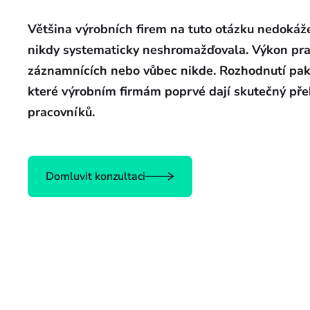
Většina výrobních firem na tuto otázku nedokáže
nikdy systematicky neshromažďovala. Výkon pracov
záznamnících nebo vůbec nikde. Rozhodnutí pak 
které výrobním firmám poprvé dají skutečný přehl
pracovníků.
Domluvit konzultaci