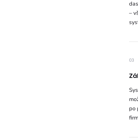
das
– v
sys
03
Zá
Sys
mož
po 
fir